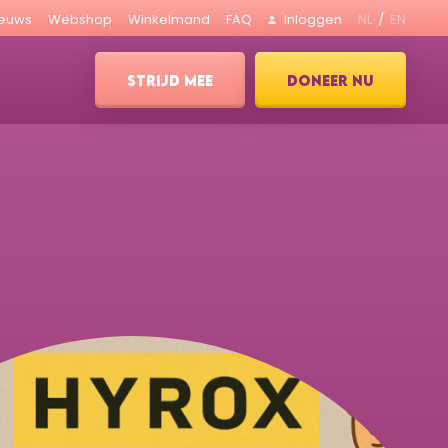
ieuws
Webshop
Winkelmand
FAQ
Inloggen
NL
EN
STRIJD MEE
DONEER NU