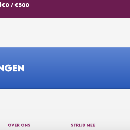
N
€0
/
€500
INGEN
OVER ONS
STRIJD MEE