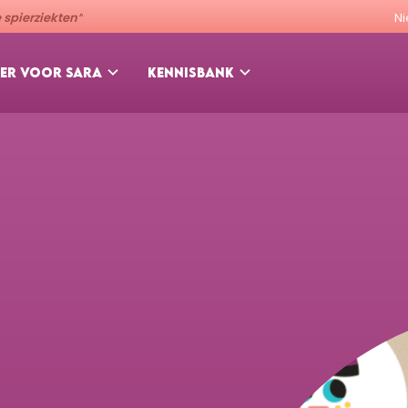
spierziekten”
N
ER VOOR SARA
KENNISBANK