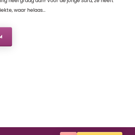
ng heel graag aan! Voor de jonge Sara, ze heeft
iekte, waar helaas…
M