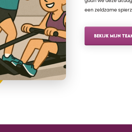
gaan we deze uitdagi
een zeldzame spierz
BEKIJK MIJN TEA