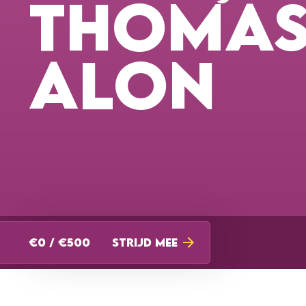
THOMAS
ALON
€0 / €500
STRIJD MEE