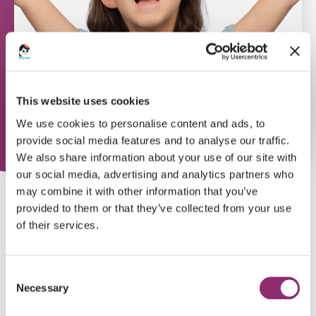
This website uses cookies
We use cookies to personalise content and ads, to
provide social media features and to analyse our traffic.
We also share information about your use of our site with
our social media, advertising and analytics partners who
ONTZETTEND
may combine it with other information that you’ve
BEDANKT!
provided to them or that they’ve collected from your use
of their services.
Namens iedereen van Stichting Voor Sara heel hartelijk
bedankt voor je aanmelding!
Consent
Necessary
Selection
De beheerder van de website zal je actie zo snel mogelijk