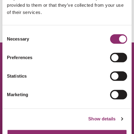
provided to them or that they’ve collected from your use
of their services.
VERZENDEN
Consent
Necessary
Selection
Preferences
WIL JE OP DE HOOGTE BLIJVEN VAN ONS WERK?
SCHRIJF JE IN VOOR DE
Statistics
NIEUWSBRIEF
Marketing
E-mail
*
Show details