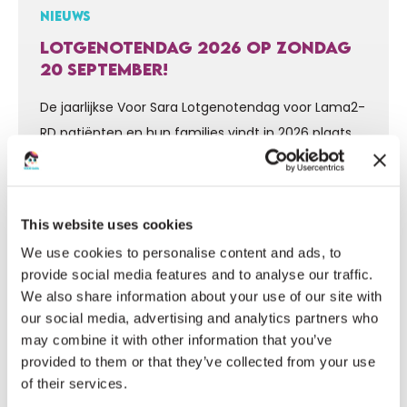
NIEUWS
LOTGENOTENDAG 2026 OP ZONDAG
20 SEPTEMBER!
De jaarlijkse Voor Sara Lotgenotendag voor Lama2-
RD patiënten en hun families vindt in 2026 plaats
op zondag 20 september plaats in Dordrecht. Ben
LEES HET HELE ARTIKEL
jij er ook bij? Meld je aan voor deze dag via het
formulier onder aan deze pagina. De
This website uses cookies
lotgenotendag staat ieder jaar weer garant voor
We use cookies to personalise content and ads, to
bijzondere momenten en ontmoetingen. Houd
provide social media features and to analyse our traffic.
deze pagina…
We also share information about your use of our site with
our social media, advertising and analytics partners who
may combine it with other information that you’ve
provided to them or that they’ve collected from your use
of their services.