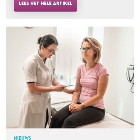
LEES HET HELE ARTIKEL
forum.lama2.com en sluit je ook aan! Omdat
LAMA2 een zeldzame aandoening is, is onze
gemeenschap verspreid over vele landen.
Waardevolle kennis, ervaringen en
onderzoeksupdates zijn daardoor vaak versnipperd.
Dit…
NIEUWS