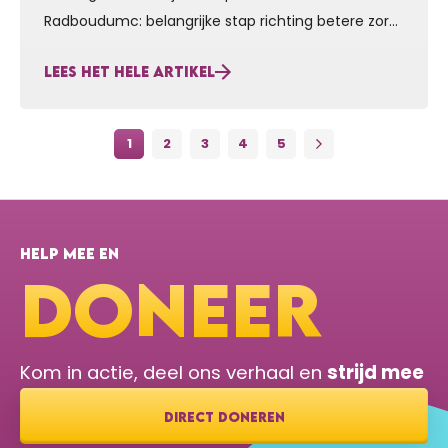
Radboudumc: belangrijke stap richting betere zorg
en klinische trials Het Prinses Beatrix Spierfonds,
LEES HET HELE ARTIKEL
Stichting Voor Sara, CureCMD en Giving Strength
zetten hun samenwerking met het Radboudumc
voort door het natuurlijk beloop onderzoek naar de
1
2
3
4
5
zeldzame spierziekten LAMA2-MD en SELENON-RM
te verlengen en uit te breiden. Dankzij deze
gezamenlijke investering kunnen patiënten…
HELP MEE EN
DONEER
Kom in actie, deel ons verhaal en
strijd mee
DIRECT DONEREN