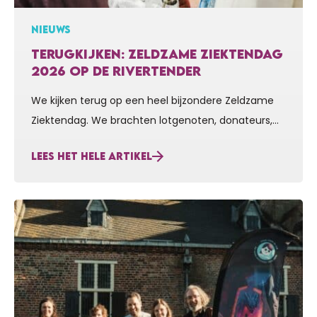
NIEUWS
TERUGKIJKEN: ZELDZAME ZIEKTENDAG
2026 OP DE RIVERTENDER
We kijken terug op een heel bijzondere Zeldzame
Ziektendag. We brachten lotgenoten, donateurs,
vrijwilligers, sponsors en vrienden en familie
LEES HET HELE ARTIKEL
zaterdag letterlijk aan boord bij Voor Sara. Ook prof.
dr. Nicol Voermans van het RadboudUMC was erbij
om te vertellen over haar onderzoek maar ook om
te benadrukken hoe belangrijk en bijzonder het is
om samen…