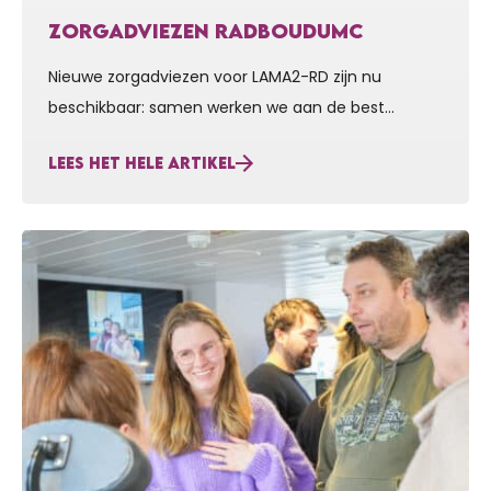
ZORGADVIEZEN RADBOUDUMC
Nieuwe zorgadviezen voor LAMA2-RD zijn nu
beschikbaar: samen werken we aan de best
mogelijke zorg Vanaf de oprichting van Stichting
LEES HET HELE ARTIKEL
Voor Sara zetten wij ons niet alleen in voor
onderzoek naar een behandeling voor LAMA2-RD,
maar ook voor de best mogelijke zorg voor
iedereen die vandaag met deze zeldzame
spierziekte leeft. Want zolang een genezende…