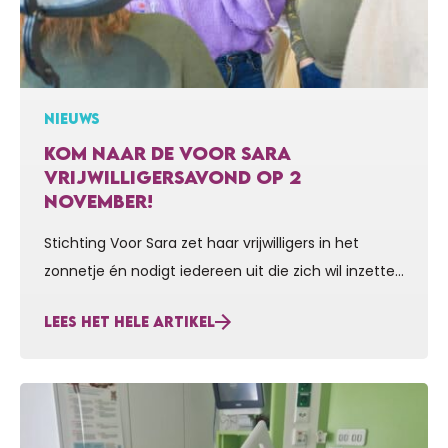
NIEUWS
KOM NAAR DE VOOR SARA
VRIJWILLIGERSAVOND OP 2
NOVEMBER!
Stichting Voor Sara zet haar vrijwilligers in het
zonnetje én nodigt iedereen uit die zich wil inzetten
voor onze strijd tegen zeldzame spierziekten. Kom
LEES HET HELE ARTIKEL
je ook naar onze vrijwilligersavond op maandag 2
november? Nieuwe vrijwilligers gezocht! Stichting
Voor Sara kan haar werk uitvoeren mede dankzij de
hulp van vele vrijwilligers. We kunnen echter áltijd
extra…