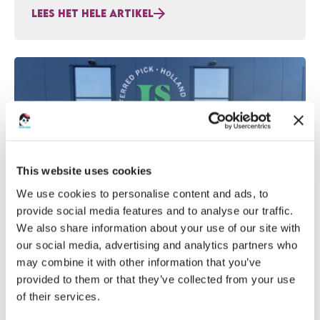
LEES HET HELE ARTIKEL
Haar rug groeide in korte tijd zo scheef dat artsen
ingrepen noodzakelijk vonden. Voor Isa kwam dat
nieuws hard binnen. ,,Ik was heel erg verdrietig
maar ook boos,” vertelt ze. ,,Waarom…
This website uses cookies
We use cookies to personalise content and ads, to
provide social media features and to analyse our traffic.
We also share information about your use of our site with
our social media, advertising and analytics partners who
may combine it with other information that you’ve
provided to them or that they’ve collected from your use
of their services.
NIEUWS