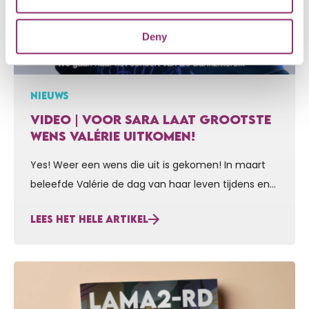
Deny
NIEUWS
VIDEO | VOOR SARA LAAT GROOTSTE
WENS VALÉRIE UITKOMEN!
Yes! Weer een wens die uit is gekomen! In maart
beleefde Valérie de dag van haar leven tijdens en
na het concert van De Bankzitters in de Lotto
LEES HET HELE ARTIKEL
Arena in Antwerpen. Want direct na de geweldige
show vol muziek, grappen en spektakel kwamen de
mannen van de Bankzitters ook nog even
persoonlijk met Valérie en…