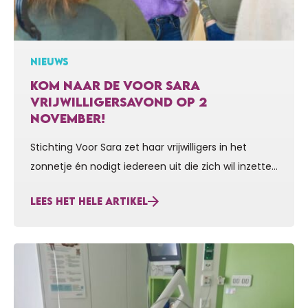
NIEUWS
KOM NAAR DE VOOR SARA
VRIJWILLIGERSAVOND OP 2
NOVEMBER!
Stichting Voor Sara zet haar vrijwilligers in het
zonnetje én nodigt iedereen uit die zich wil inzetten
voor onze strijd tegen zeldzame spierziekten. Kom
LEES HET HELE ARTIKEL
je ook naar onze vrijwilligersavond op maandag 2
november? Nieuwe vrijwilligers gezocht! Stichting
Voor Sara kan haar werk uitvoeren mede dankzij de
hulp van vele vrijwilligers. We kunnen echter áltijd
extra…