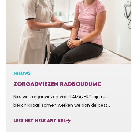
NIEUWS
ZORGADVIEZEN RADBOUDUMC
Nieuwe zorgadviezen voor LAMA2-RD zijn nu
beschikbaar: samen werken we aan de best
mogelijke zorg Vanaf de oprichting van Stichting
LEES HET HELE ARTIKEL
Voor Sara zetten wij ons niet alleen in voor
onderzoek naar een behandeling voor LAMA2-RD,