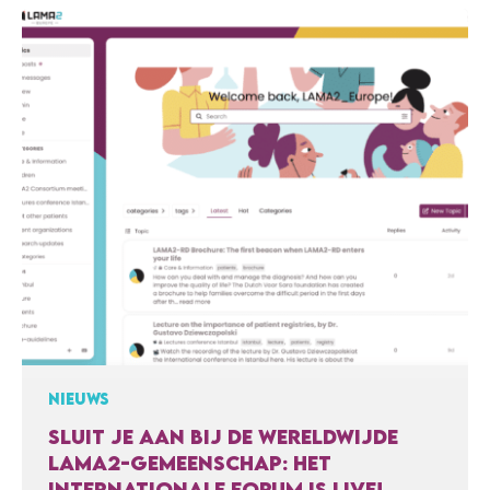
maar ook voor de best mogelijke zorg voor
iedereen die vandaag met deze zeldzame
spierziekte leeft. Want zolang een genezende…
NIEUWS
SLUIT JE AAN BIJ DE WERELDWIJDE
LAMA2-GEMEENSCHAP: HET
INTERNATIONALE FORUM IS LIVE!