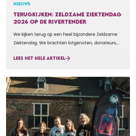
NIEUWS
TERUGKIJKEN: ZELDZAME ZIEKTENDAG
2026 OP DE RIVERTENDER
We kijken terug op een heel bijzondere Zeldzame
Ziektendag. We brachten lotgenoten, donateurs,
vrijwilligers, sponsors en vrienden en familie
LEES HET HELE ARTIKEL
zaterdag letterlijk aan boord bij Voor Sara. Ook prof.
dr. Nicol Voermans van het RadboudUMC was erbij
om te vertellen over haar onderzoek maar ook om
te benadrukken hoe belangrijk en bijzonder het is
om samen…