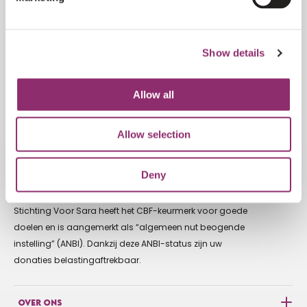
VOLG DE ONTWIKKELINGEN
Show details
AANMELDEN NIEUWSBRIEF
Allow all
Allow selection
DIRECT DONEREN?
Deny
NL56RABO0315790792 t.n.v. Stichting Voor Sara
Stichting Voor Sara heeft het CBF-keurmerk voor goede
doelen en is aangemerkt als “algemeen nut beogende
instelling” (ANBI). Dankzij deze ANBI-status zijn uw
donaties belastingaftrekbaar.
OVER ONS