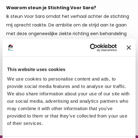
Waarom steun je Stichting Voor Sara?
Ik steun Voor Sara omdat het verhaal achter de stichting
mij oprecht raakte. De ambitie om de strijd aan te gaan
met deze ongeneeslijke ziekte richting een behandeling
samen met de steun voor de patiëntjes vind ik erg
krachtig en positief.
Wat wil je bereiken met de stichting?
This website uses cookies
Ik vind het ontzettend mooi dat de stichting een drijvende
We use cookies to personalise content and ads, to
kracht is achter het onderzoek naar behandeling en
provide social media features and to analyse our traffic.
genezing. Stichting Voor Sara heeft al mooie resultaten
We also share information about your use of our site with
geboekt met onderzoek, behandeling en de verbinding
our social media, advertising and analytics partners who
may combine it with other information that you’ve
tussen (wereldwijde) patiënten. Die drie doelen streven
provided to them or that they’ve collected from your use
we dan ook na als bestuur!
of their services.