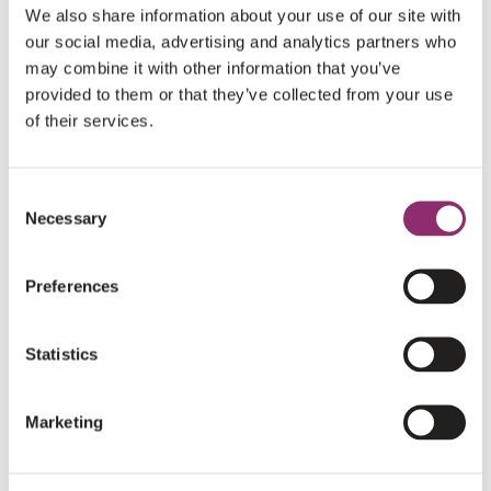
kunnen verbinden.
We also share information about your use of our site with
our social media, advertising and analytics partners who
INFORMATIE
may combine it with other information that you’ve
provided to them or that they’ve collected from your use
Wat:
Een avond voor onze vaste én nieuwe vrijwilligers
of their services.
Wanneer:
Maandagavond 2 november
Hoe laat:
inloop vanaf 19.30 uur, start om 20.00 uur
Consent
Toegang is gratis, de locatie maken we later bekend
Necessary
Selection
Meld je via onderstaand formulier aan voor de
Preferences
vrijwilligersavond.
AANMELDFORMULIER
Statistics
VRIJWILLIGERSAVOND
Marketing
Naam
*