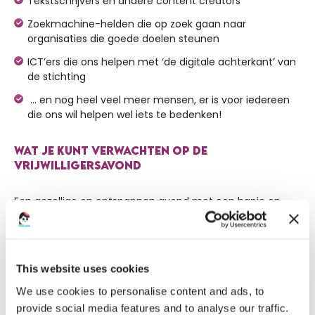
Tekstschrijvers en andere content creators
Zoekmachine-helden die op zoek gaan naar
organisaties die goede doelen steunen
ICT’ers die ons helpen met ‘de digitale achterkant’ van
de stichting
… en nog heel veel meer mensen, er is voor iedereen
die ons wil helpen wel iets te bedenken!
WAT JE KUNT VERWACHTEN OP DE
VRIJWILLIGERSAVOND
Een gezellige en ontspannen avond met een hapje en
een drankje. We nodigen bestaande én nieuwe vrijwilligers
uit. We blikken terug op alle mooie acties en momenten
die we samen met vrijwilligers hebben meegemaakt en
This website uses cookies
kijken uiteraard vooruit naar de toekomst, hopelijk met
We use cookies to personalise content and ads, to
weer heel wat nieuwe strijders die we aan onze stichting
provide social media features and to analyse our traffic.