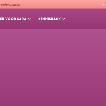
spierziekten”
N
ER VOOR SARA
KENNISBANK