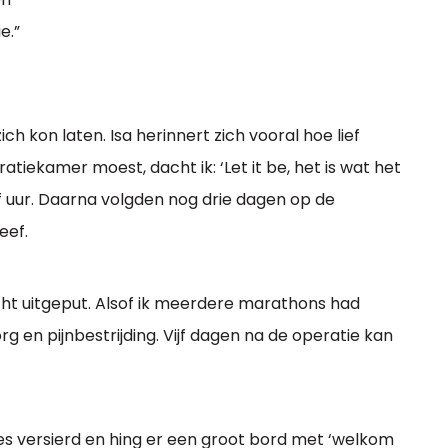
e.”
ch kon laten. Isa herinnert zich vooral hoe lief
ratiekamer moest, dacht ik: ‘Let it be, het is wat het
alf uur. Daarna volgden nog drie dagen op de
leef.
echt uitgeput. Alsof ik meerdere marathons had
rg en pijnbestrijding. Vijf dagen na de operatie kan
les versierd en hing er een groot bord met ‘welkom