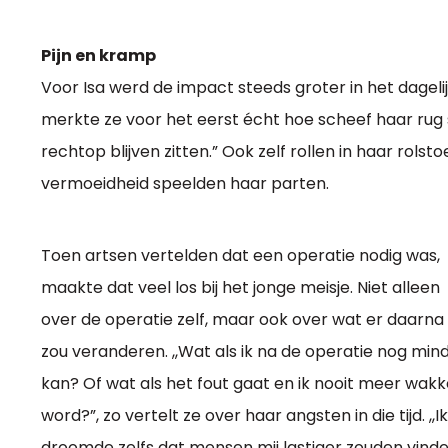
Pijn en kramp
Voor Isa werd de impact steeds groter in het dageli
merkte ze voor het eerst écht hoe scheef haar rug st
rechtop blijven zitten.” Ook zelf rollen in haar rols
vermoeidheid speelden haar parten.
Toen artsen vertelden dat een operatie nodig was,
maakte dat veel los bij het jonge meisje. Niet alleen
over de operatie zelf, maar ook over wat er daarna
zou veranderen. ,,Wat als ik na de operatie nog min
kan? Of wat als het fout gaat en ik nooit meer wakk
word?”, zo vertelt ze over haar angsten in die tijd. ,,Ik
droomde zelfs dat mensen mij lastiger zouden vind