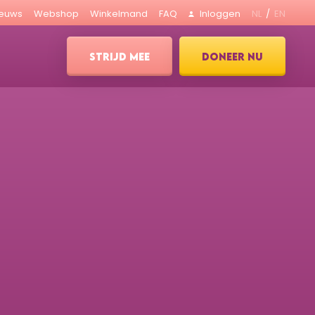
ieuws
Webshop
Winkelmand
FAQ
Inloggen
NL
EN
STRIJD MEE
DONEER NU