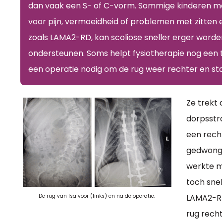
dan vaak een S- of C-vorm. Sommige kinderen mer
voor pijn, vermoeidheid of problemen met zitten 
zoals LAMA2-RD, kan scoliose sneller erger word
ondersteunen. Soms helpt fysiotherapie nog een t
een operatie nodig om de rug weer rechter en st
Ze trekt 
dorpsstra
een rech
gedwongen
werkte m
toch snel
De rug van Isa voor (links) en na de operatie.
LAMA2-RD
rug rech