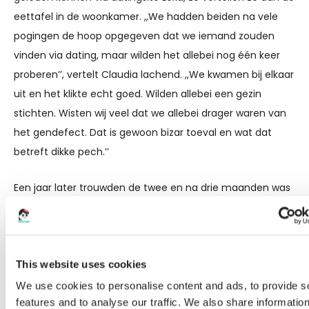
eettafel in de woonkamer. ,,We hadden beiden na vele
pogingen de hoop opgegeven dat we iemand zouden
vinden via dating, maar wilden het allebei nog één keer
proberen’’, vertelt Claudia lachend. ,,We kwamen bij elkaar
uit en het klikte echt goed. Wilden allebei een gezin
stichten. Wisten wij veel dat we allebei drager waren van
het gendefect. Dat is gewoon bizar toeval en wat dat
betreft dikke pech.’’
Een jaar later trouwden de twee en na drie maanden was
Claudia zwanger van hun eerste kind: zoontje Jesse. Een
gezond mannetje dat tijdens het gesprek lekker in de
weer is met zijn speelgoed en nu al tweetalig is; hij spreekt
Nederlands en Pools. Bijna een jaar geleden volgde de
This website uses cookies
geboorte van Jane, maar al snel werd duidelijk dat zij iets
We use cookies to personalise content and ads, to provide s
mankeerde. ,,Ik werk zelf in de kinderopvang en heb
features and to analyse our traffic. We also share informatio