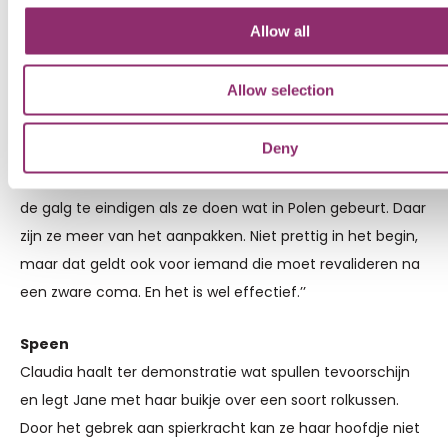
het lichaam doen. Fysiotherapie doet wonderen.’’
Allow all
Het stel kiest daarbij voor een aanpak die hen in Polen
Allow selection
werd geadviseerd. ,,In het Nederlandse ziekenhuis zijn ze
heel voorzichtig’’, zegt Remon. ,,Daar blijft het bij ‘klap
Deny
eens in je handjes, blij blij blij en op je boze bolletje’ om
beweging te stimuleren. Artsen zijn als de dood om aan
de galg te eindigen als ze doen wat in Polen gebeurt. Daar
zijn ze meer van het aanpakken. Niet prettig in het begin,
maar dat geldt ook voor iemand die moet revalideren na
een zware coma. En het is wel effectief.’’
Speen
Claudia haalt ter demonstratie wat spullen tevoorschijn
en legt Jane met haar buikje over een soort rolkussen.
Door het gebrek aan spierkracht kan ze haar hoofdje niet