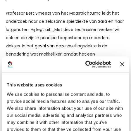
Professor Bert Smeets van het Maastrichtumc leidt het
onderzoek naar de zeldzame spierziekte van Sara en haar
lotgenoten. Hij legt uit: ,,Met deze technieken werken wij
ook en die zijn in principe toepasbaar op meerdere
ziektes. In het geval van deze zwellingsziekte is de
benadering wat makkelijker, omdat het een
stapelingsziekte is. Hierdoor is het plasma kallikreine
verhoogd, wat leidt tot de klachten. Als behandeling
hebben ze niet het genetisch defect gecorrigeerd, maar
This website uses cookies
ze hebben het gen uitgeschakeld dat prekallikreine
We use cookies to personalise content and ads, to
maakt, de voorloper van kallikreine. Hierdoor wordt het
provide social media features and to analyse our traffic.
kallikrein in het plasma verlaagd.
We also share information about your use of our site with
our social media, advertising and analytics partners who
may combine it with other information that you’ve
provided to them or that they’ve collected from your use