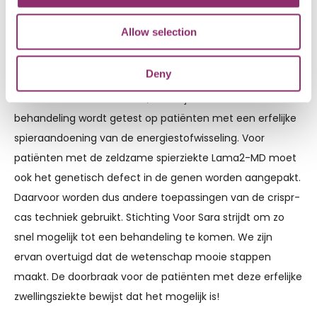
gebruikte technieken kan wel en daar zijn wij ook mee
bezig. Het is zeker goed te zien wat bij hun goed heeft
Allow selection
gewerkt.’’
Deny
Het onderzoek in Maastricht gaat in 2024 starten met de
tweede fase klinische trials, waarbij de effectiviteit van de
behandeling wordt getest op patiënten met een erfelijke
spieraandoening van de energiestofwisseling. Voor
patiënten met de zeldzame spierziekte Lama2-MD moet
ook het genetisch defect in de genen worden aangepakt.
Daarvoor worden dus andere toepassingen van de crispr-
cas techniek gebruikt. Stichting Voor Sara strijdt om zo
snel mogelijk tot een behandeling te komen. We zijn
ervan overtuigd dat de wetenschap mooie stappen
maakt. De doorbraak voor de patiënten met deze erfelijke
zwellingsziekte bewijst dat het mogelijk is!