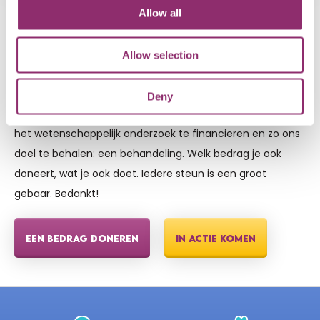
IEDERE STEUN IS EEN GROOT GEBAAR
Allow all
MET HART EN ZIEL
ZETTEN
WIJ ONS IN
Allow selection
Onze maandelijkse donateurs zijn onze strijders. We
Deny
hebben er ongeveer duizend nodig om de kosten voor
het wetenschappelijk onderzoek te financieren en zo ons
doel te behalen: een behandeling. Welk bedrag je ook
doneert, wat je ook doet. Iedere steun is een groot
gebaar. Bedankt!
EEN BEDRAG DONEREN
IN ACTIE KOMEN