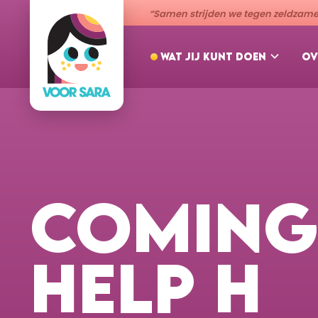
“Samen strijden we tegen zeldzame 
WAT JIJ KUNT DOEN
OV
COMING
HELP H