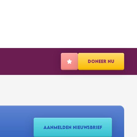
DONEER NU
AANMELDEN NIEUWSBRIEF