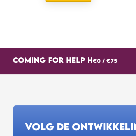
COMING FOR HELP H
€0
/
€75
VOLG DE ONTWIKKEL