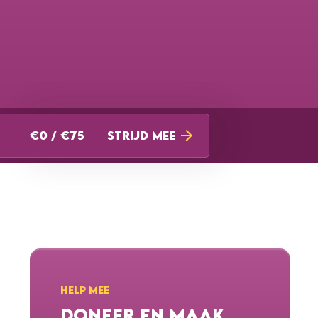
€0 / €75
STRIJD MEE
HELP MEE
DONEER EN MAAK