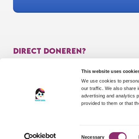
DIRECT DONEREN?
NL56RABO0315790792 t.n.v. Stichting Voor Sara
This website uses cookie
Stichting Voor Sara heeft het CBF-keurmerk voor
We use cookies to personal
goede doelen en is aangemerkt als “algemeen nut
our traffic. We also share 
beogende instelling” (ANBI). Dankzij deze ANBI-status
advertising and analytics 
zijn uw donaties belastingaftrekbaar.
provided to them or that th
Consent
Necessary