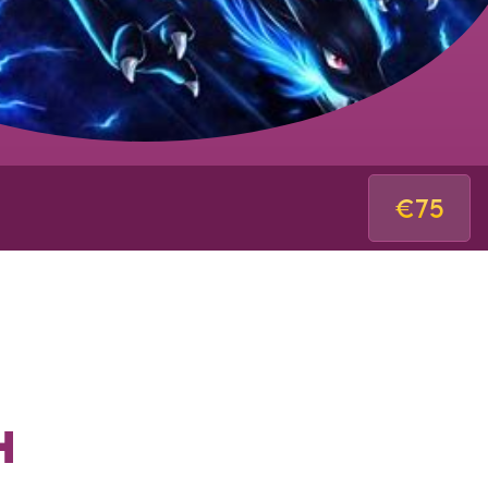
€75
H