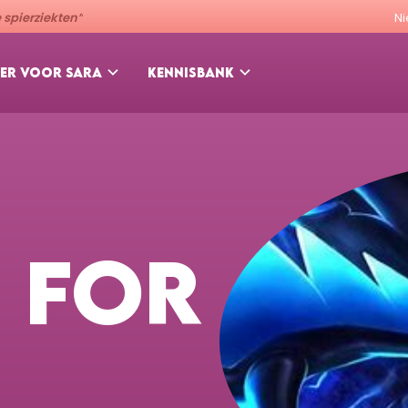
spierziekten”
N
ER VOOR SARA
KENNISBANK
 FOR