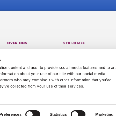
OVER ONS
STRIJD MEE
Over ons
Doneren
s
Resultaten
Webshop
ise content and ads, to provide social media features and to an
Verantwoording
Nalatenschap
information about your use of our site with our social media,
Veelgestelde vragen
Rico Verhoeven
partners who may combine it with other information that you’ve
Contact
Partners
ey’ve collected from your use of their services.
Privacyverklaring
Vrienden van Voor Sara
Preferences
Statistics
Marketing