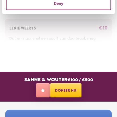
Deny
€10
LIEKE VAN DEN HOOGEN
€10
LENIE WEERTS
Dat er maar snel een soort van doorbraak mag
komen!
SANNE & WOUTER
€100
/
€500
DONEER NU