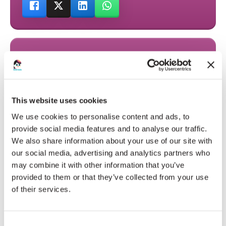
HELP MEE
DONEER EN MAAK HET VERSCHIL!
This website uses cookies
DONEER NU
We use cookies to personalise content and ads, to
provide social media features and to analyse our traffic.
We also share information about your use of our site with
our social media, advertising and analytics partners who
HARTELIJK DANK AAN ONZE DONATEURS
may combine it with other information that you’ve
provided to them or that they’ve collected from your use
of their services.
€30
RAMONA EN MARTIJN
Consent