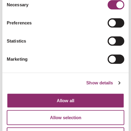
Necessary
€10
Selection
JELLE EN MIRNA WEERTS
Preferences
€20
VERHAEGEN ANNELEEN
Statistics
€10
ESTHER VAN DIJCK
Marketing
Laten we hopen dat er een doorbraak in het
onderzoek zal komen. Respect voor jullie inzet Sanne
Show details
en Wouter.
Allow all
€10
JOHN, ILZE, SAAR, JES EN IRIS VENNIX
Goed bezig Sanne en Wouter.
Allow selection