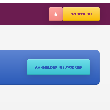
DONEER NU
AANMELDEN NIEUWSBRIEF