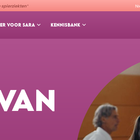
spierziekten”
N
ER VOOR SARA
KENNISBANK
 VAN