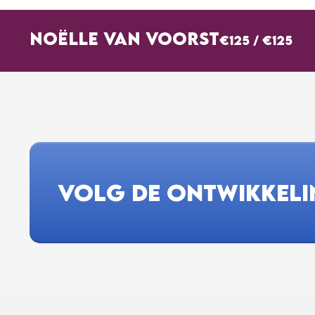
NOËLLE VAN VOORST
€125
/
€125
VOLG DE ONTWIKKEL