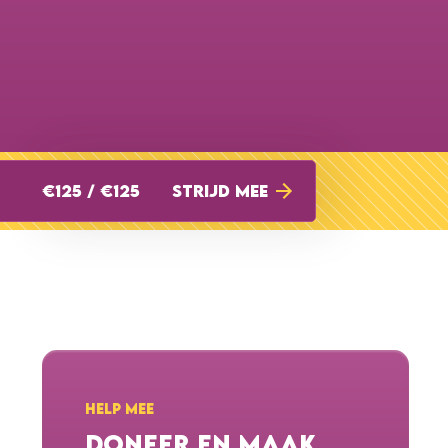
€125 / €125
STRIJD MEE
HELP MEE
DONEER EN MAAK