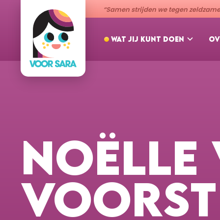
“Samen strijden we tegen zeldzame 
WAT JIJ KUNT DOEN
OV
NOËLLE
VOORST