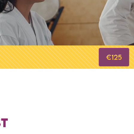
€125
ST