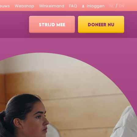
ieuws
Webshop
Winkelmand
FAQ
Inloggen
NL
EN
STRIJD MEE
DONEER NU