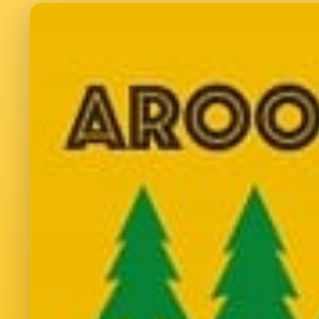
€25
EMILE VAN VOORST
Succes met je sponsor actie. Mooi doel!
x Papa
€10
ANGELA DE VRIES
€25
NOËLLE VAN VOORST