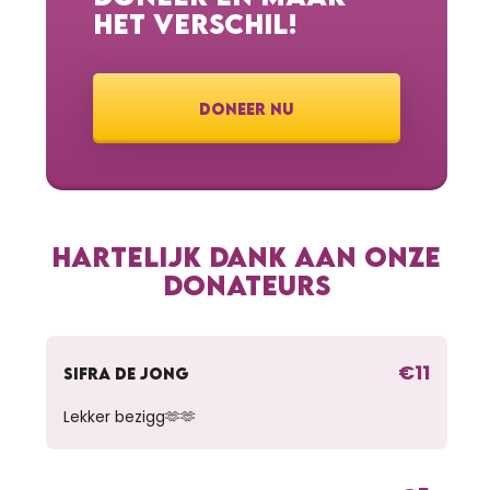
HET VERSCHIL!
DONEER NU
HARTELIJK DANK AAN ONZE
DONATEURS
€11
SIFRA DE JONG
Lekker bezigg🫶🫶