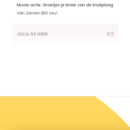
Mooie actie. Groetjes je broer van de knokploeg
Van Zanten BIG osu!
€3
JULIA DE HEER
€10
SABINE KARASAHIN
€5
ANONIEM
€2
BELLE OTTEN