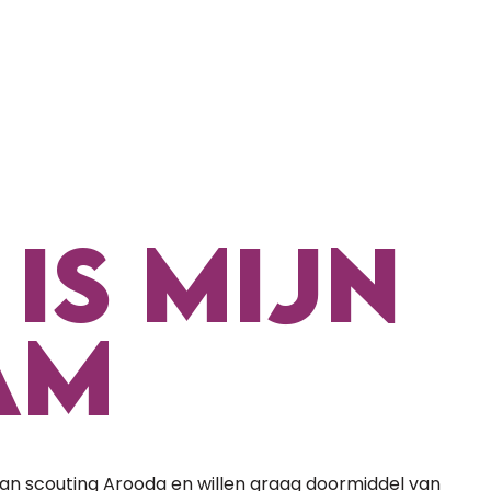
 IS MIJN
AM
 van scouting Arooda en willen graag doormiddel van