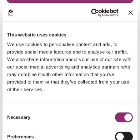
HARTELIJK DANK AAN ONZE DONATEURS
This website uses cookies
€5
JOB SCHIPPER
We use cookies to personalise content and ads, to
provide social media features and to analyse our traffic.
Veel succes met je actie!! Go get 'm!
We also share information about your use of our site with
our social media, advertising and analytics partners who
may combine it with other information that you’ve
€14
KELLY CAPITEIJNS
provided to them or that they’ve collected from your use
of their services.
€100
NICO BEZEMER
Consent
Top Kirsten dat je dit doet voor Sara.
Necessary
Selection
Heel veel succes!
Preferences