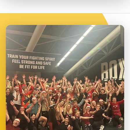
€5
IRIS VAN DER LINDEN
€15
LISANNE VAN DE ZANDE
€10
ANONIEM
€5
ANONIEM
€20
MARGRETH KEGEL
Heel veel succes?