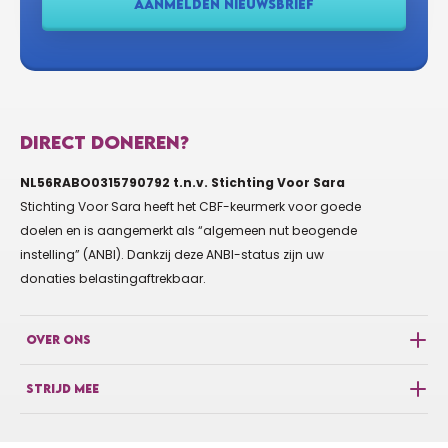
AANMELDEN NIEUWSBRIEF
€10
ANONIEM
Goed bezig Mette
Groetjes Mart
DIRECT DONEREN?
NL56RABO0315790792 t.n.v. Stichting Voor Sara
€10
LADBON KHAJEH
Stichting Voor Sara heeft het CBF-keurmerk voor goede
Succes Mette!
doelen en is aangemerkt als “algemeen nut beogende
instelling” (ANBI). Dankzij deze ANBI-status zijn uw
donaties belastingaftrekbaar.
€25
METTE VAN KESSEL
OVER ONS
STRIJD MEE