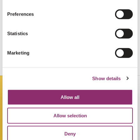
Preferences
€10
JORIS VAN DER VLUGT
Statistics
€5
ANONIEM
Marketing
Succes Mette,
Groetjes Lore en Cleo
Show details
€25
JISKA PATIWAEL
Allow all
Succes Mette!
Allow selection
€10
RIA VAN DIJK
Deny