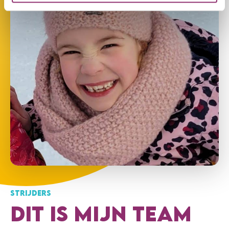
€20
NETKE RIEKHOFF
Succes Mette! Wat fijn dat je je hiervoor inzet!
€10
NATALIE NIJSSEN
Heel veel succes!
€5
ANONIEM
€5
MOL GIJS
Succes Mette, groetjes van Gijs
STRIJDERS
DIT IS MIJN TEAM
€5
HELMA DE WIDT