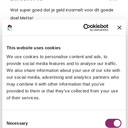
Wat super goed dat je geld inzamelt voor dit goede
doel Mette!
Zet ‘m op met Boksen??.
This website uses cookies
Liefs Lisa
We use cookies to personalise content and ads, to
provide social media features and to analyse our traffic.
€5
We also share information about your use of our site with
ANONIEM
our social media, advertising and analytics partners who
Wat goed dat je dit doet Mette! Groetjes Rosie en
may combine it with other information that you’ve
Thomas
provided to them or that they’ve collected from your use
of their services.
€5
DE JONGE SIMONE REMCO
Consent
Succes topper
Necessary
Selection