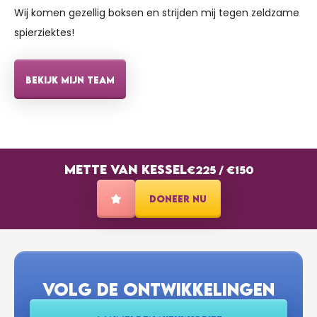
Wij komen gezellig boksen en strijden mij tegen zeldzame
spierziektes!
€5
BROEKSTEEG ROGIER
BEKIJK MIJN TEAM
€20
TRINES FAMILIE
Zet m op Mette! Super tot dat je dit doet.
METTE VAN KESSEL
€225
/
€150
€10
SULTAN DUYAR
DONEER NU
Mette, je bent een TOPPER!
€10
RICK VAN KOERT
VOLG DE ONTWIKKELINGEN
Zet m op, topper!