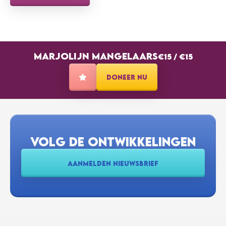
MARJOLIJN MANGELAARS
€15
/
€15
DONEER NU
VOLG DE ONTWIKKELINGEN
AANMELDEN NIEUWSBRIEF