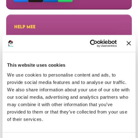
HELP MEE
DONEER EN MAAK HET VERSCHIL!
DONEER NU
This website uses cookies
We use cookies to personalise content and ads, to
provide social media features and to analyse our traffic.
We also share information about your use of our site with
HARTELIJK DANK AAN ONZE DONATEURS
our social media, advertising and analytics partners who
may combine it with other information that you’ve
€15
ARD HARTMAN
provided to them or that they’ve collected from your use
of their services.
Mooi doel, zet ‘m op!