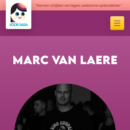
“Samen strijden we tegen zeldzame spierziekten”
MARC VAN LAERE