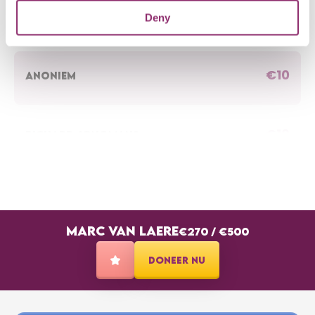
Deny
Succes Marc 💪💪
€10
ANONIEM
€10
RICHARD JONGMANS
Goed bezig!
€10
ELS VAN DEN BOOGAARD
MARC VAN LAERE
€270
/
€500
Succes !
DONEER NU
€10
VAN BEEK EDWARD