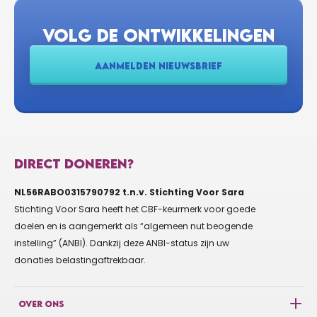
VOLG DE ONTWIKKELINGEN
€10
RENATE LEEUWENSTEIN
Heel veel succes. Groetjes Renate en Marco
AANMELDEN NIEUWSBRIEF
€50
TON SMAAL
Succes allemaal
DIRECT DONEREN?
€10
NL56RABO0315790792 t.n.v. Stichting Voor Sara
VAN HELDEN JAAP EN ANNELIES
Stichting Voor Sara heeft het CBF-keurmerk voor goede
Topper!!! Heel veel succes
doelen en is aangemerkt als “algemeen nut beogende
instelling” (ANBI). Dankzij deze ANBI-status zijn uw
donaties belastingaftrekbaar.
€10
HEIJDEN RIA
Zet 'm op Marc!
OVER ONS