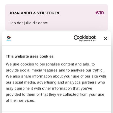
€10
JOAN ANDELA-VERSTEGEN
Top dat jullie dit doen!
€20
VAN WIJKJES DE
Zolang ik maar niet mee hoef te doen met boksen ;)
This website uses cookies
succes!
We use cookies to personalise content and ads, to
provide social media features and to analyse our traffic.
€30
We also share information about your use of our site with
YANNICK & ANNEMIEKE PAALVAST
our social media, advertising and analytics partners who
Succes toppers!!
may combine it with other information that you’ve
provided to them or that they’ve collected from your use
of their services.
€10
ANITA VERLINDEN