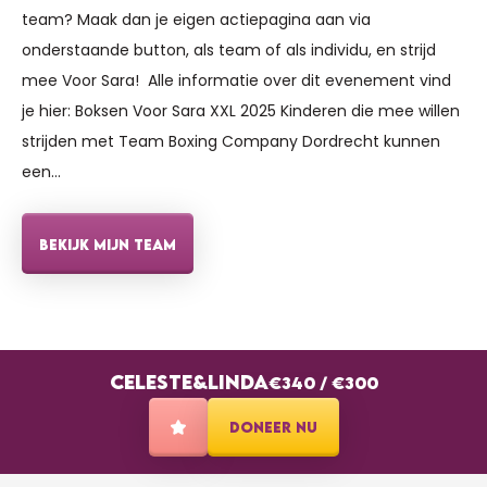
team? Maak dan je eigen actiepagina aan via
onderstaande button, als team of als individu, en strijd
mee Voor Sara! Alle informatie over dit evenement vind
€10
REMCO TONKES
je hier: Boksen Voor Sara XXL 2025 Kinderen die mee willen
Succes Linda!
strijden met Team Boxing Company Dordrecht kunnen
een…
€10
STNICOLAAS LIANNE
BEKIJK MIJN TEAM
Meiden maak er wat moois van veel succes
€5
LINDA LINDA
CELESTE&LINDA
€340
/
€300
€30
CELESTE&LINDA
DONEER NU