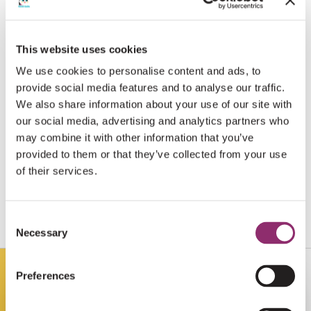
€20
ERIK, BRAM & MANON BROSKY
This website uses cookies
Lekker bezig maat!
We use cookies to personalise content and ads, to
provide social media features and to analyse our traffic.
We also share information about your use of our site with
€20
ANONIEM
our social media, advertising and analytics partners who
may combine it with other information that you’ve
Kale. Goed bezig
provided to them or that they’ve collected from your use
of their services.
€65
FRANKLIN SMIENK
Consent
Necessary
Selection
Preferences