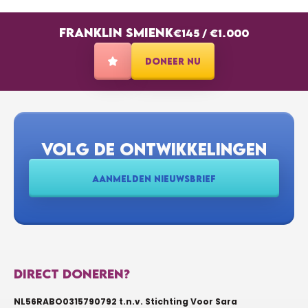
FRANKLIN SMIENK
€145
/
€1.000
DONEER NU
VOLG DE ONTWIKKELINGEN
AANMELDEN NIEUWSBRIEF
DIRECT DONEREN?
NL56RABO0315790792 t.n.v. Stichting Voor Sara