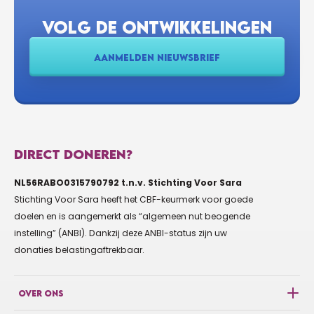
€10
DIRK RIJSDIJK
VOLG DE ONTWIKKELINGEN
AANMELDEN NIEUWSBRIEF
€10
WILLEMIJN SCHILTEN
€5
ANONIEM
DIRECT DONEREN?
€10
NL56RABO0315790792 t.n.v. Stichting Voor Sara
PETRA VAN DER PERK
Stichting Voor Sara heeft het CBF-keurmerk voor goede
doelen en is aangemerkt als “algemeen nut beogende
instelling” (ANBI). Dankzij deze ANBI-status zijn uw
€5
KREEMERS AD
donaties belastingaftrekbaar.
OVER ONS
€50
GROENENDIJK MARJOLEIN