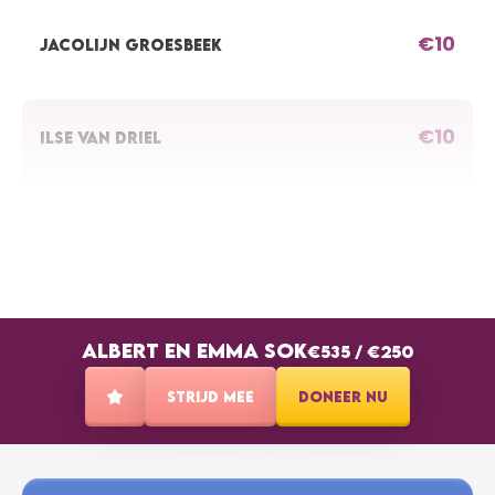
€10
JACOLIJN GROESBEEK
€10
ILSE VAN DRIEL
€10
TEUN ISTA
€5
ANONIEM
ALBERT EN EMMA SOK
€535
/
€250
STRIJD MEE
DONEER NU
€10
ANONIEM