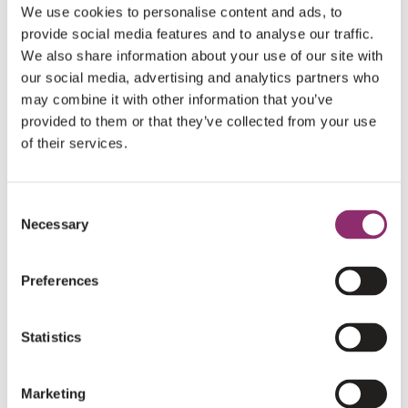
We use cookies to personalise content and ads, to
provide social media features and to analyse our traffic.
We also share information about your use of our site with
HELP MEE
our social media, advertising and analytics partners who
DONEER EN MAAK HET VERSCHIL!
may combine it with other information that you’ve
provided to them or that they’ve collected from your use
of their services.
DONEER NU
Consent
Necessary
Selection
HARTELIJK DANK AAN ONZE DONATEURS
Preferences
€10
ANONIEM
Statistics
€5
Marketing
ANONIEM