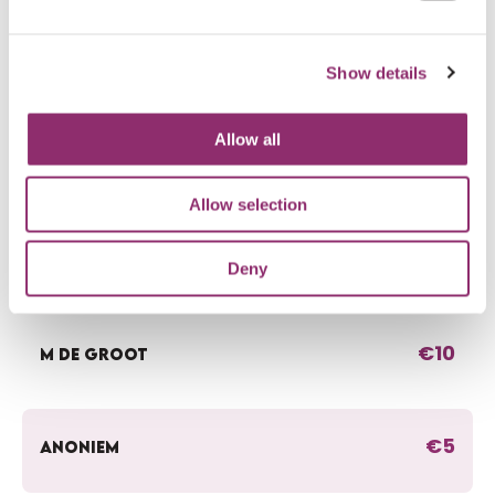
€10
Show details
BOER NICOLE
Allow all
€10
RAMONA VAN DER ZIJDEN
Allow selection
€20
ANONIEM
Deny
€10
M DE GROOT
€5
ANONIEM