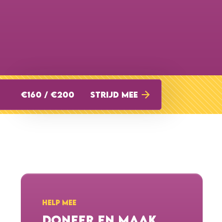
€160 / €200
STRIJD MEE
HELP MEE
DONEER EN MAAK