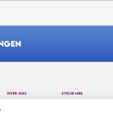
INGEN
OVER ONS
STRIJD MEE
Over ons
Doneren
s
Resultaten
Webshop