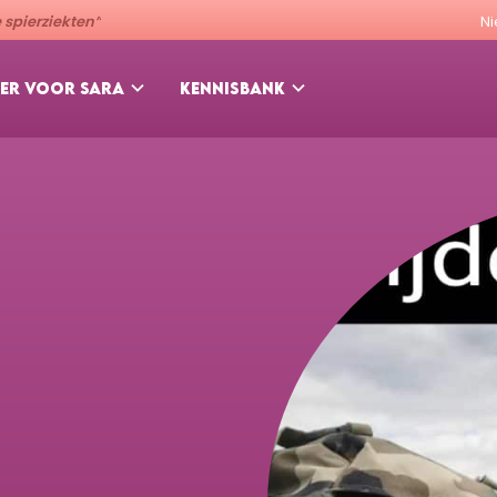
spierziekten”
N
ER VOOR SARA
KENNISBANK