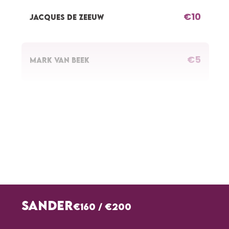
€10
JACQUES DE ZEEUW
€5
MARK VAN BEEK
€10
RENSMA KAREN
€15
FAMILIE BAS
€5
ANONIEM
SANDER
€160
/
€200