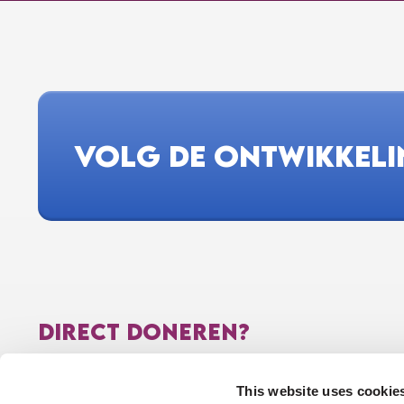
€10
ANONIEM
VOLG DE ONTWIKKEL
DIRECT DONEREN?
NL56RABO0315790792 t.n.v. Stichting Voor Sara
This website uses cookie
Stichting Voor Sara heeft het CBF-keurmerk voor