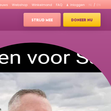
ieuws
Webshop
Winkelmand
FAQ
Inloggen
NL
EN
STRIJD MEE
DONEER NU