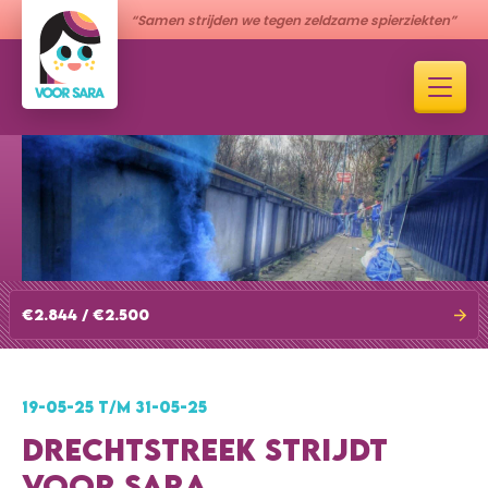
“Samen strijden we tegen zeldzame spierziekten”
€2.844 / €2.500
19-05-25 T/M 31-05-25
DRECHTSTREEK STRIJDT
VOOR SARA