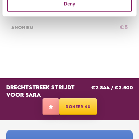
€10
SJAAK VERHEIJEN
Deny
€5
ANONIEM
€5
ANONIEM
€5
ANONIEM
DRECHTSTREEK STRIJDT
€2.844
/
€2.500
VOOR SARA
€250
DRECHTSTREEK 1 DRECHTSTREEK 1
DONEER NU
Namens het 1e elftal van vv Drechtstreek