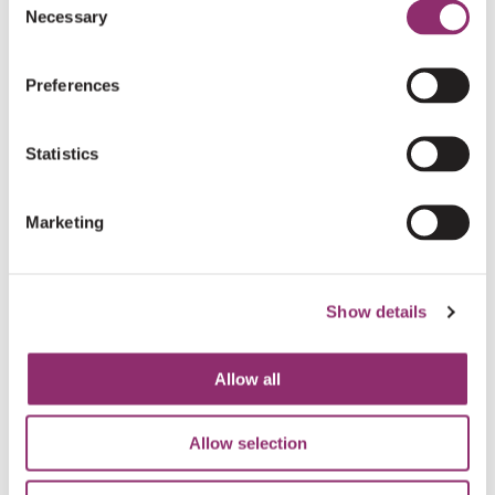
€5
ANONIEM
Necessary
Selection
Preferences
€3
ANONIEM
Statistics
€10
ANONIEM
Marketing
€50
ANONIEM
Show details
Uiteraard steunen we deze actie!
Allow all
€10
ANONIEM
Allow selection