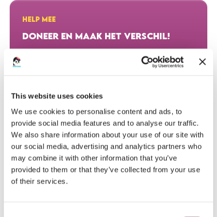
HELP MEE
DONEER EN MAAK HET VERSCHIL!
DONEER NU
This website uses cookies
We use cookies to personalise content and ads, to
HARTELIJK DANK AAN ONZE DONATEURS
provide social media features and to analyse our traffic.
We also share information about your use of our site with
our social media, advertising and analytics partners who
€10
DELL AVO RICARDO
may combine it with other information that you’ve
provided to them or that they’ve collected from your use
Ik hoop , dat er veel geld opgehaald wordt om dit
of their services.
goede doel te steunen voor het doen van onderzoek..
Consent