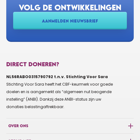
€50
ANONIEM
VOLG DE ONTWIKKELINGEN
AANMELDEN NIEUWSBRIEF
€10
ANONIEM
€20
VV DRECHTSTREEK
DIRECT DONEREN?
NL56RABO0315790792 t.n.v. Stichting Voor Sara
€10
ALDERT & CLAUDIA VAN DIJK ALDERT &
Stichting Voor Sara heeft het CBF-keurmerk voor goede
CLAUDIA
doelen en is aangemerkt als “algemeen nut beogende
instelling” (ANBI). Dankzij deze ANBI-status zijn uw
€10
donaties belastingaftrekbaar.
CONTANT ONTVANGEN OP TERRAS CLAUDIA
Contant ontvangen op het terras als donatie
OVER ONS