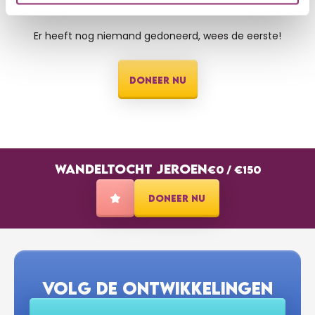
HARTELIJK DANK AAN ONZE DONATEURS
Er heeft nog niemand gedoneerd, wees de eerste!
DONEER NU
WANDELTOCHT JEROEN
€0
/
€150
DONEER NU
VOLG DE ONTWIKKELINGEN