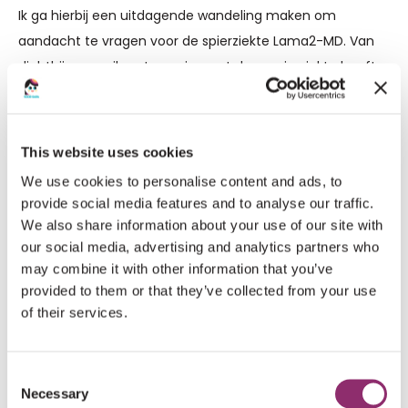
Ik ga hierbij een uitdagende wandeling maken om
aandacht te vragen voor de spierziekte Lama2-MD. Van
dichtbij ervaar ik wat voor impact deze spierziekte heeft
op mijn vrouw en hoeveel beperkingen deze met zich
meebrengt.
This website uses cookies
Een effectieve behandeling voor deze spierziekte is er
We use cookies to personalise content and ads, to
helaas nog niet, maar daarom wil ik ervoor zorgen dat er
provide social media features and to analyse our traffic.
meer belangstelling komt.
We also share information about your use of our site with
our social media, advertising and analytics partners who
Help jij mij mee? Elke donatie brengt ons dichter bij een
may combine it with other information that you’ve
behandeling voor Lama2-MD en geeft hoop aan Margo
provided to them or that they’ve collected from your use
of their services.
en alle andere Lotgenoten.
Mocht je nu zelf een tof idee hebben om mij mee te
Consent
helpen in deze strijd? Maak dan een eigen actiepagina
Necessary
Selection