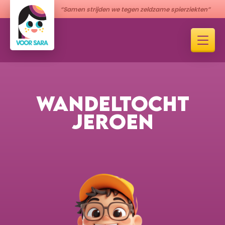
“Samen strijden we tegen zeldzame spierziekten”
WANDELTOCHT
JEROEN