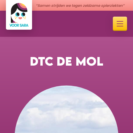
“Samen strijden we tegen zeldzame spierziekten”
DTC DE MOL