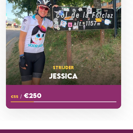
STRIJDER
JESSICA
€250
€55
/