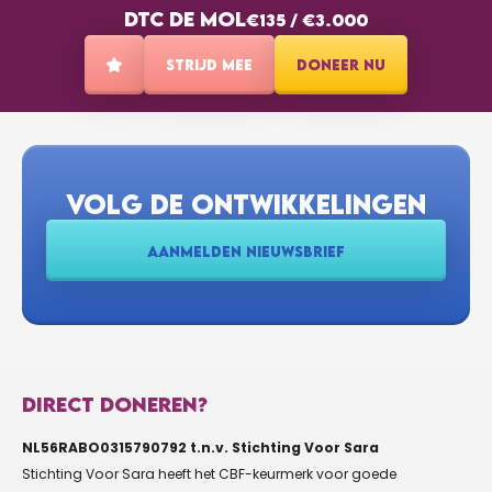
DTC DE MOL
€135
/
€3.000
STRIJD MEE
DONEER NU
VOLG DE ONTWIKKELINGEN
AANMELDEN NIEUWSBRIEF
DIRECT DONEREN?
NL56RABO0315790792 t.n.v. Stichting Voor Sara
Stichting Voor Sara heeft het CBF-keurmerk voor goede