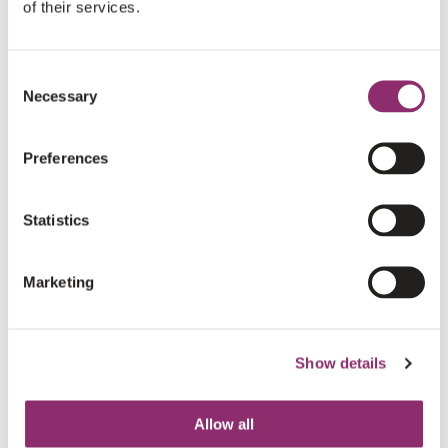
of their services.
€50
ADA UIT DE BOSCH
Consent
Necessary
Selection
€20
ANONIEM
Preferences
€10
JAN VAN VONNO
Statistics
Ik ben lid van de wielervereniging de Mol, en vind dit
een mooi initiatief.
Marketing
€5
STEFANIE SLEEKING
Show details
Zet hem op.
Liefs Andy, Stefanie en Denn
Allow all