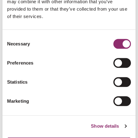
may combine it with other information that you’ve
provided to them or that they’ve collected from your use
of their services.
HELP MEE
Consent
Necessary
Selection
DONEER EN MAAK HET VERSCHIL!
Preferences
DONEER NU
Statistics
HARTELIJK DANK AAN ONZE DONATEURS
Marketing
Er heeft nog niemand gedoneerd, wees de eerste!
Show details
DONEER NU