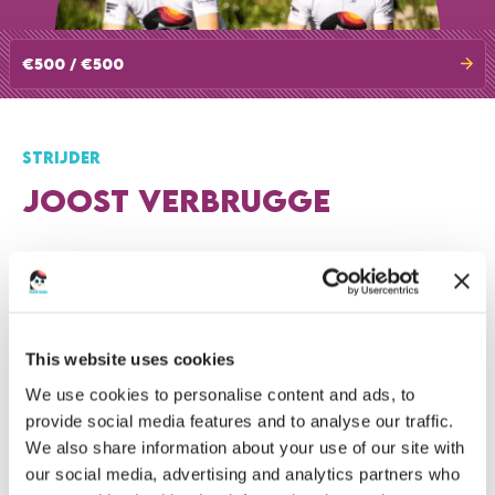
€500 / €500
STRIJDER
JOOST VERBRUGGE
Ik fiets voor mijn nichtje Sara en voor alle andere kinderen
met dezelfde zeldzame spierziekte. Ik kijk uit naar een
gezellige en sportieve dag en natuurlijk gaan we voor een
recordopbrengst voor onderzoek naar deze spierziekte!
This website uses cookies
We use cookies to personalise content and ads, to
provide social media features and to analyse our traffic.
We also share information about your use of our site with
DEEL DEZE ACTIE
our social media, advertising and analytics partners who