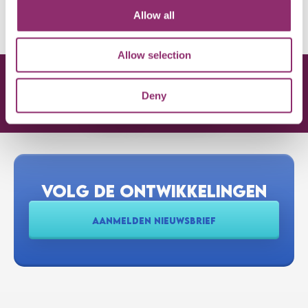
Allow all
Allow selection
JOOST VERBRUGGE
€500
/
€500
Deny
DONEER NU
VOLG DE ONTWIKKELINGEN
AANMELDEN NIEUWSBRIEF