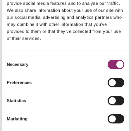
provide social media features and to analyse our traffic.
HELP MEE
We also share information about your use of our site with
DONEER EN MAAK HET VERSCHIL!
our social media, advertising and analytics partners who
may combine it with other information that you’ve
provided to them or that they’ve collected from your use
DONEER NU
of their services.
Consent
Necessary
Selection
HARTELIJK DANK AAN ONZE DONATEURS
Preferences
€11
KARIN WELBERG
Heerlijke salade met last minute toeslag
Statistics
€8
Marketing
SALADELIEFHEBBER ROSANNE