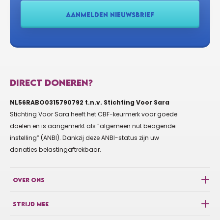
€20
LAURA NELISSEN
AANMELDEN NIEUWSBRIEF
Chef Liselotte, zet 'm op! #TeamLunchsalade
€10
JOB HORSTEN
DIRECT DONEREN?
Alvast geld voor Stijn in een NAC-shirt
NL56RABO0315790792 t.n.v. Stichting Voor Sara
Stichting Voor Sara heeft het CBF-keurmerk voor goede
€10
ZIDIER ADAMS
doelen en is aangemerkt als “algemeen nut beogende
Zet hem op heren, goed bezig!
instelling” (ANBI). Dankzij deze ANBI-status zijn uw
donaties belastingaftrekbaar.
€5
ANONIEM
OVER ONS
STRIJD MEE
€13
CATHY TESSELAAR