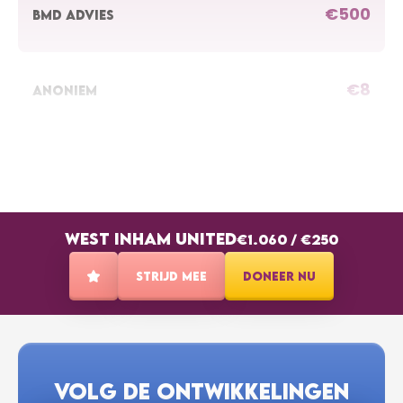
€500
BMD ADVIES
€8
ANONIEM
€8
SALADE LISELOTTE
WEST INHAM UNITED
€10
€1.060
/
€250
CATHY TESSELAAR
Klaar voor de lunch! Super Liselotte!
STRIJD MEE
DONEER NU
€20
ANONIEM
VOLG DE ONTWIKKELINGEN