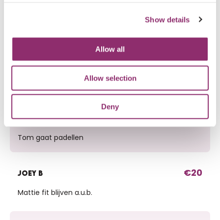
Show details
€15
KARIN WELBERG
Voor de aanvoerdersband.
Allow all
€50
JAN WILLEM DE HOOP
Allow selection
Deny
€100
STEVEN KRAMER
Tom gaat padellen
€20
JOEY B
Mattie fit blijven a.u.b.