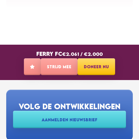
€10
JAY BOETOE 🦩🦩
Maak ze gekkkk flamingooosss 🦩🦩💃
FERRY FC
€20
€2.061
/
€2.000
STORM VAN DEN ADEL
🦩🕺
STRIJD MEE
DONEER NU
€5
LOES VERDAASDONK
VOLG DE ONTWIKKELINGEN
€20
JOB EN JANNEKE
AANMELDEN NIEUWSBRIEF
Zet m op flamingo's