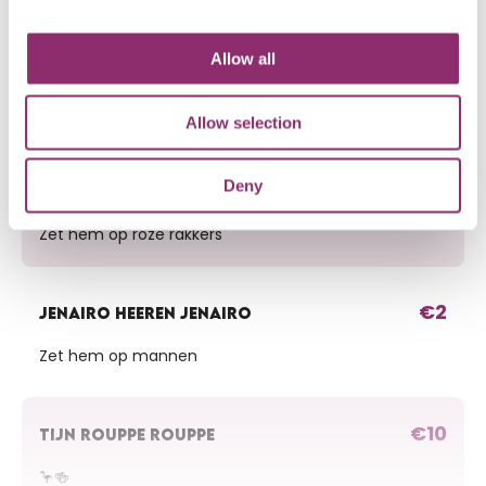
Allow all
€10
FAMILIE BRUINING
Suc6 mannen...goed dat jullie dit doen.
Allow selection
Deny
€50
JORDY BEEKERS
Zet hem op roze rakkers
€2
JENAIRO HEEREN JENAIRO
Zet hem op mannen
€10
TIJN ROUPPE ROUPPE
🦩🍻