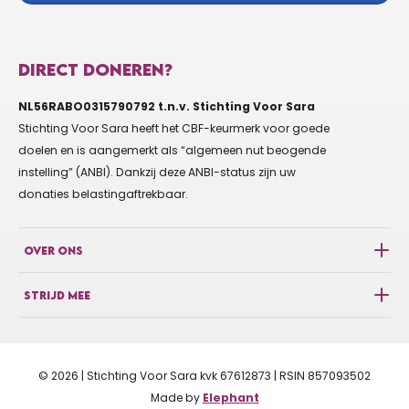
€10
JET VAN DE GRAAF JET
DIRECT DONEREN?
Zet hem op kanjers!
En niet alleen de derde helft ;-)
NL56RABO0315790792 t.n.v. Stichting Voor Sara
Stichting Voor Sara heeft het CBF-keurmerk voor goede
doelen en is aangemerkt als “algemeen nut beogende
€10
CEES KARELSE
instelling” (ANBI). Dankzij deze ANBI-status zijn uw
donaties belastingaftrekbaar.
Suc6
OVER ONS
€10
FREDERIKE LIGT
STRIJD MEE
Heel veel succes gewenst met deze mooie actie!
€50
VUIJK SCOOTERS VUIJK
© 2026 | Stichting Voor Sara kvk 67612873 | RSIN 857093502
Made by
Elephant