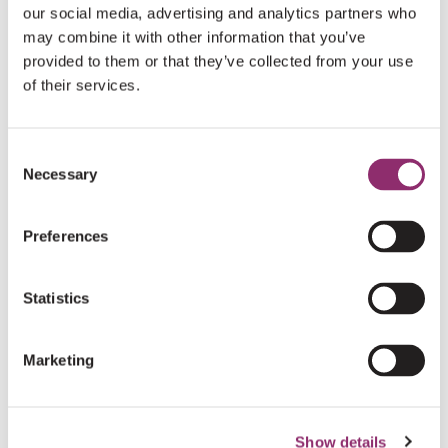
our social media, advertising and analytics partners who
DONEER NU
may combine it with other information that you’ve
provided to them or that they’ve collected from your use
of their services.
HARTELIJK DANK AAN ONZE DONATEURS
Consent
Necessary
Selection
€10
ANNELIES BOITEN
Preferences
Succes mannen
Statistics
€10
KRAMER ILSE
Marketing
€10
A. DE WAARD
Succes morgen
Show details