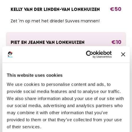
€50
KELLY VAN DER LINDEN-VAN LONKHUIZEN
Zet 'm op met het driede! Suvves mannen!
€10
PIET EN JEANNE VAN LONKHUIZEN
We hopen dat je je doel haalt. Super dat jullie dit
doen.
This website uses cookies
€10
VAN DER LINDEN BOGAERT MARIAN
We use cookies to personalise content and ads, to
provide social media features and to analyse our traffic.
Succes moegen
We also share information about your use of our site with
our social media, advertising and analytics partners who
may combine it with other information that you’ve
€5
ANONIEM
provided to them or that they’ve collected from your use
of their services.