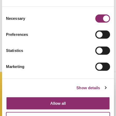
€5
ANONIEM
Consent
Necessary
Selection
€10
VAN DEN BROEK RICHARD
Preferences
Succes!!
Statistics
€15
WESLEY LEMS
Marketing
Go Mark! Succes 💪🏻⚽️
Show details
Allow all