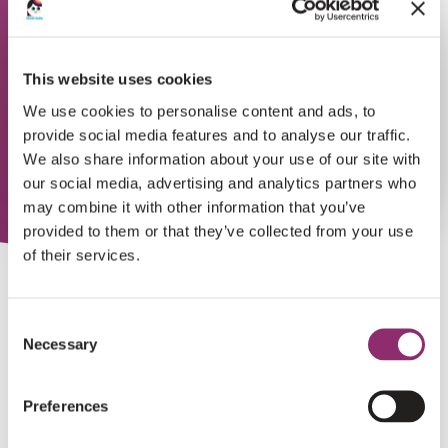
This website uses cookies
We use cookies to personalise content and ads, to
provide social media features and to analyse our traffic.
We also share information about your use of our site with
our social media, advertising and analytics partners who
may combine it with other information that you’ve
provided to them or that they’ve collected from your use
of their services.
ONTZETTEND
BEDANKT!
Consent
Necessary
Namens iedereen van Stichting Voor Sara heel hartelijk
Selection
bedankt voor je maandelijkse donatie! We zijn heel blij
met je gift en extra blij met onze strijders, de
Preferences
maandelijkse donateurs! Dankzij deze steun kunnen wij