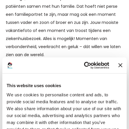
patiënten samen met hun familie. Dat hoeft niet perse
een familieportret te zijn, maar mag ook een moment
tussen vader en zoon of broer en zus zijn. Jouw mooiste
vakantiefoto of een moment van troost tijdens een
ziekenhuisbezoek. Alles is mogelijk! Momenten van
verbondenheid, veerkracht en geluk – dát willen we laten
zien aan de wereld.
🌟 Wat kun je winnen?
De mooiste, meest treffende foto wint een geheel
verzorgde reis naar
de
internationale Lama2-RD
This website uses cookies
conferentie in Istanbul
in maart 2026!
We use cookies to personalise content and ads, to
provide social media features and to analyse our traffic.
Voor maximaal 4 personen
We also share information about your use of our site with
our social media, advertising and analytics partners who
Inclusief vlucht en verblijf
may combine it with other information that you’ve
Een unieke kans om andere families en onderzoekers