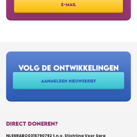
E-MAIL
VOLG DE ONTWIKKELINGEN
AANMELDEN NIEUWSBRIEF
DIRECT DONEREN?
NL56RABO0315790792 t.n.v. Stichting Voor Sara