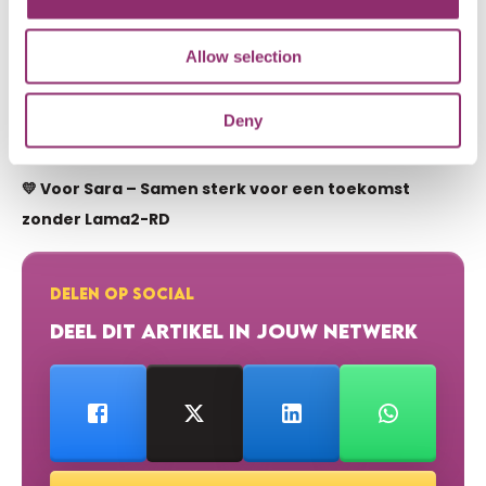
Vermeld je naam, woonplaats en een korte toelichting op
de foto.
Allow selection
Laat de wereld zien wie jullie zijn. Jullie verhaal verdient het
Deny
om gezien te worden.
💛 Voor Sara – Samen sterk voor een toekomst
zonder Lama2-RD
DELEN OP SOCIAL
DEEL DIT ARTIKEL IN JOUW NETWERK