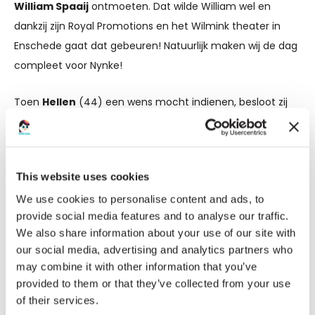
William Spaaij
ontmoeten. Dat wilde William wel en
dankzij zijn Royal Promotions en het Wilmink theater in
Enschede gaat dat gebeuren! Natuurlijk maken wij de dag
compleet voor Nynke!
Toen
Hellen
(44) een wens mocht indienen, besloot zij
iets te noemen dat ook een wens voor haar man Mark is.
,,Ik zou heel graag samen met hem een
ballonvaart
maken. Hij steunt mij door dik en dun. Al 27 jaar’’, schreef
This website uses cookies
Hellen. Omdat
mantelzorgers
onmisbaar zijn voor veel
We use cookies to personalise content and ads, to
mensen met een zeldzame spierziekte vonden wij dat
provide social media features and to analyse our traffic.
een heel mooi gebaar en zullen wij deze unieke ervaring
We also share information about your use of our site with
uit laten komen!
our social media, advertising and analytics partners who
may combine it with other information that you’ve
Met zulke mooie wensen weten wij dat dit een heel
provided to them or that they’ve collected from your use
bijzonder project gaat worden. Een bijdrage zou ons
of their services.