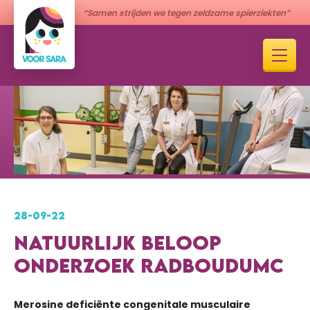
“Samen strijden we tegen zeldzame spierziekten”
28-09-22
NATUURLIJK BELOOP
ONDERZOEK RADBOUDUMC
Merosine deficiënte congenitale musculaire