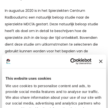
In augustus 2020 is in het Spierziekten Centrum
Radboudumc een natuurlijk beloop studie naar de
spierziekte MDC1A gestart. Deze natuurlijk beloop studie
heeft als doel om in detail te beschrijven hoe de
spierziekte zich in de loop der tijd ontwikkelt. Bovendien
dient deze studie om uitkomstmaten te selecteren die
gebruikt kunnen worden voor het bepalen van de
effectiviteit van behandelingen in toekomstige klinische
medicatie onderzoek. Hiermee maakt de studie een
belangrijke stap naar het bereiken van ‘trial readiness’ en
dus naar een uiteindelijke behandeling voor MDC1A.
This website uses cookies
We use cookies to personalise content and ads, to
Wij vragen deelnemers aan ons wetenschappelijk
provide social media features and to analyse our traffic.
onderzoek om gedurende 1,5 jaar viermaal een bezoek te
We also share information about your use of our site with
our social media, advertising and analytics partners who
brengen aan het Radboudumc. Tijdens deze bezoeken