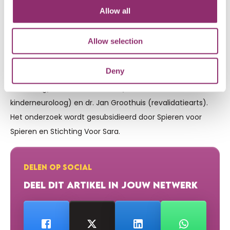
onderzoeker Radboudumc,
Allow all
karlijn.bouman@radboudumc.nl
).
Allow selection
Het onderzoek naar de spierziekte MDC1A wordt
uitgevoerd door drs. Karlijn Bouman (arts-onderzoeker,
Deny
PhD kandidaat), dr. Nicol Voermans (neuromusculair
neuroloog), dr. Corrie Erasmus (neuromusculair
kinderneuroloog) en dr. Jan Groothuis (revalidatiearts).
Het onderzoek wordt gesubsidieerd door Spieren voor
Spieren en Stichting Voor Sara.
DELEN OP SOCIAL
DEEL DIT ARTIKEL IN JOUW NETWERK