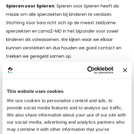
Spieren voor Spieren
. Spieren voor Spieren heeft als
missie om alle spierziekten bij kinderen te verslaan.
Stichting Voor Sara richt zich op de meest zeldzame
spierziekten en Lama2-MD in het bijzonder voor zowel
kinderen als volwassenen. We kijken waar we elkaar
kunnen versterken en dus houden we goed contact en
trekken we geregeld samen op.
Ons grootste project samen is het
natuurlijk beloop
onderzoek voor Lama2-MD patiënten
in het Radboud
ziekenhuis in Nijmegen. Dankzij dit onderzoek wordt beter
This website uses cookies
in kaart gebracht hoe deze spierziekte verloopt en kunnen
We use cookies to personalise content and ads, to
artsen de zorg voor patiënten verbeteren.
Lees hier
provide social media features and to analyse our traffic.
meer
over het onderzoek.
We also share information about your use of our site with
our social media, advertising and analytics partners who
may combine it with other information that you’ve
Stichting Voor Sara organiseert jaarlijks een