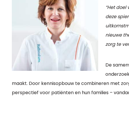
“Het doel 
deze spier
uitkomstma
nieuwe the
zorg te ve
De samenw
onderzoeke
maakt. Door kennisopbouw te combineren met zorgv
perspectief voor patiënten en hun families – vanda