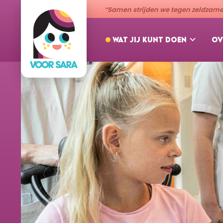
“Samen strijden we tegen zeldzame 
WAT JIJ KUNT DOEN
OV