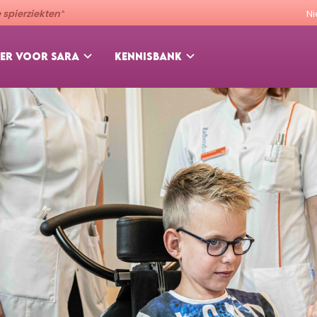
spierziekten”
N
ER VOOR SARA
KENNISBANK