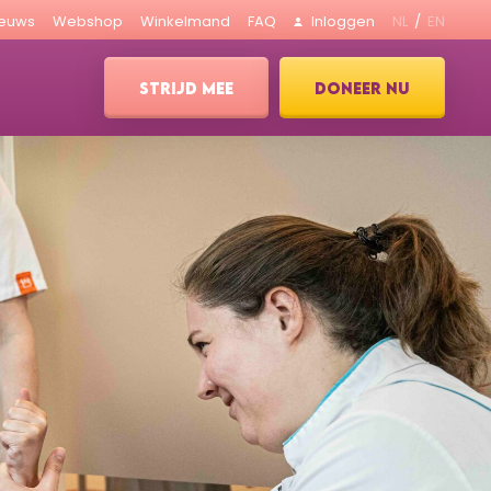
ieuws
Webshop
Winkelmand
FAQ
Inloggen
NL
EN
STRIJD MEE
DONEER NU