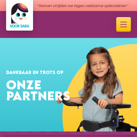
“Samen strijden we tegen zeldzame spierziekten”
DANKBAAR EN TROTS OP
ONZE
PARTNERS