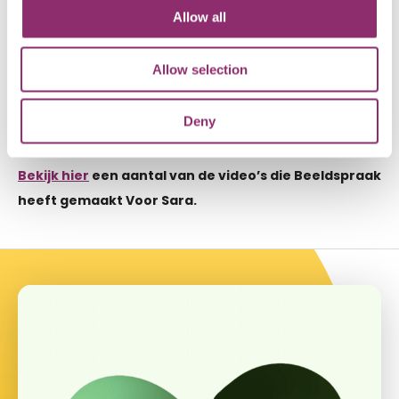
bijzonder is het dat Beeldspraak dat ook nog eens heel
Allow all
vaak kosteloos doet en zo de stichting steunt. Bovendien
heeft oprichter Yorick samen met Sidney ook nog eens
Allow selection
de marathon Voor Sara gerend! Een partner waar we als
goed doel natuurlijk ontzettend trots en dankbaar voor
Deny
zijn!
Bekijk hier
een aantal van de video’s die Beeldspraak
heeft gemaakt Voor Sara.