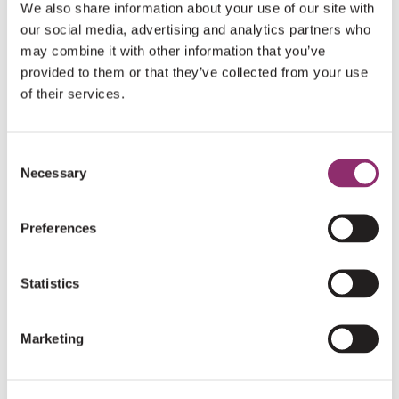
We also share information about your use of our site with
our social media, advertising and analytics partners who
TOEVOEGEN AAN WINKELWAGEN
may combine it with other information that you’ve
provided to them or that they’ve collected from your use
of their services.
PRODUCTOMSCHRIJVING
Consent
Ga je een marathon lopen of zoek je gewoon nog een tof
Necessary
Selection
t-shirt om in te trainen? Het Voor Sara dry-tech
hardloopshirt – verkrijgbaar in 5 kleuren – heeft al vele
Preferences
lopers over de finish geholpen 😉 Kleine tip: de shirts vallen
wat klein, dus wij raden aan één maatje groter te dragen
Statistics
dan normaal. Bestel ‘m hier!
Marketing
SPECIFICATIES