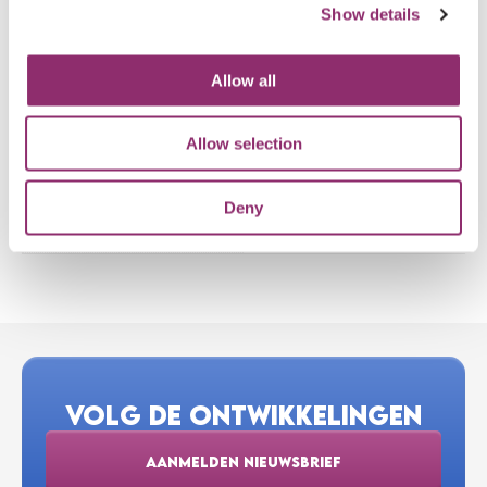
Maat
Show details
S, M, L, XL
Allow all
Kleur
Rood, Oranje, Blauw,
Allow selection
Zwart, Groen
Geslacht
Deny
Heren, Dames
VOLG DE ONTWIKKELINGEN
AANMELDEN NIEUWSBRIEF