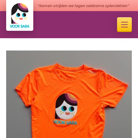
“Samen strijden we tegen zeldzame spierziekten”