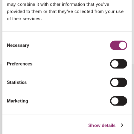
may combine it with other information that you’ve
Wat moet ik doen als ik denk dat ik LAMA2-RD
provided to them or that they’ve collected from your use
heb?
of their services.
Kan ik andere LAMA2-families ontmoeten via
Consent
Voor Sara?
Necessary
Selection
Preferences
Statistics
VOLG DE ONTWIKKELINGEN
Marketing
AANMELDEN NIEUWSBRIEF
Show details