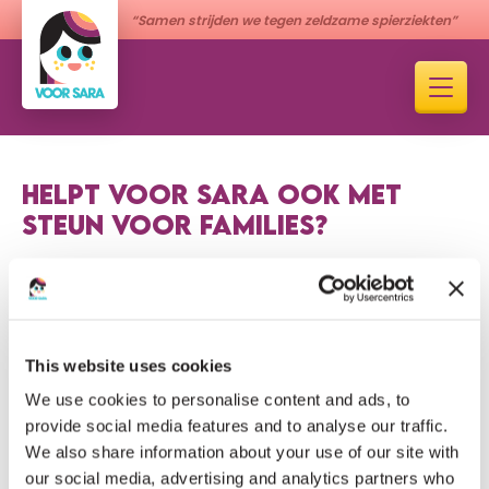
“Samen strijden we tegen zeldzame spierziekten”
HELPT VOOR SARA OOK MET
STEUN VOOR FAMILIES?
Ja. De stichting biedt informatie, organiseert
ontmoetingen en laat families ervaringen delen. Heb je
een vraag, neem dan contact met ons op via
info@voorsara.nl
.
This website uses cookies
We use cookies to personalise content and ads, to
provide social media features and to analyse our traffic.
GERELATEERDE VRAGEN
Bekijk alle vragen
We also share information about your use of our site with
our social media, advertising and analytics partners who