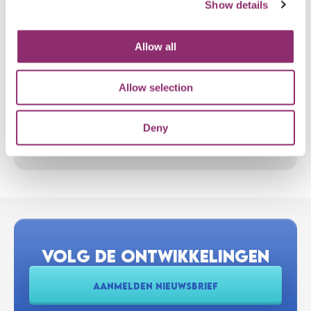
Show details
Wanneer is ergotherapie zinvol bij LAMA2-MD?
Allow all
Hoe voorkom je overbelasting tijdens
fysiotherapie?
Allow selection
Deny
Wat kan een revalidatiearts betekenen bij
LAMA2-MD?
VOLG DE ONTWIKKELINGEN
AANMELDEN NIEUWSBRIEF