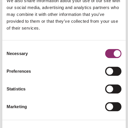
We also share information about your use of our site with
our social media, advertising and analytics partners who
Kun je contracturen en scoliose altijd
may combine it with other information that you’ve
voorkomen?
provided to them or that they’ve collected from your use
of their services.
Zijn verstopping en reflux onderdeel van
LAMA2-MD?
Consent
Necessary
Selection
Wanneer is begeleiding door een diëtist aan te
Preferences
raden?
Waarom zijn hartcontroles belangrijk als je
Statistics
geen klachten hebt?
Marketing
Kunnen ademhalingsproblemen ontstaan
zonder dat je het merkt?