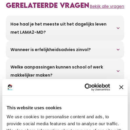
GERELATEERDE VRAGEN
Bekijk alle vragen
Hoe haal je het meeste uit het dagelijks leven
met LAMA2-MD?
Wanneer is erfelijkheidsadvies zinvol?
Welke aanpassingen kunnen school of werk
makkelijker maken?
Waarom is mentale ondersteuning net zo
belangrijk als lichamelijke zorg?
This website uses cookies
We use cookies to personalise content and ads, to
Waarom is aandacht voor de botten belangrijk
provide social media features and to analyse our traffic.
bij LAMA2-MD?