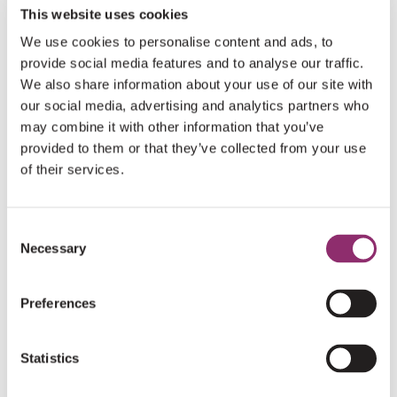
This website uses cookies
DONEER NU
We use cookies to personalise content and ads, to
provide social media features and to analyse our traffic.
We also share information about your use of our site with
our social media, advertising and analytics partners who
HARTELIJK DANK AAN ONZE DONATEURS
may combine it with other information that you’ve
provided to them or that they’ve collected from your use
of their services.
€1
ANONIEM
Consent
€5
Necessary
Selection
MIRJAM DE J
Mooie actie meiden!❤️
Preferences
€20
MIRJAM DE J
Statistics
Go girl❤️