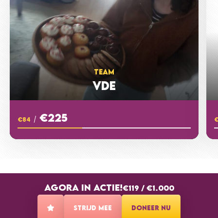
TEAM
VDE
€225
€84
/
AGORA IN ACTIE!
€119
/
€1.000
STRIJD MEE
DONEER NU