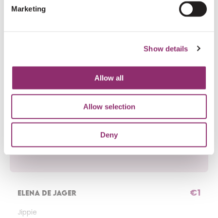
Marketing
€25
ANONIEM
Show details
€5
ROXY VAN DUREN
Allow all
Allow selection
€6
ANONIEM
Deny
€46
ELENA DE JAGER
€1
ELENA DE JAGER
Jippie