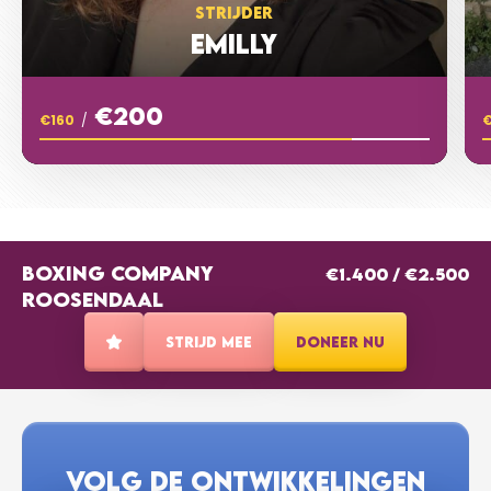
STRIJDER
Go for it!@
EMILLY
€5
ANONIEM
€200
€160
/
€20
FRANK LIPLIJN
BOXING COMPANY
€1.400
/
€2.500
€5
ANONIEM
ROOSENDAAL
STRIJD MEE
DONEER NU
€5
ANONIEM
€10
MANON GROFFEN
VOLG DE ONTWIKKELINGEN