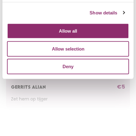
Show details
€5
BERNADETTE SCHOONEN
Topper ben je, veel succes maar ook plezier zondag
Allow all
👍
Allow selection
€5
ANONIEM
Deny
€5
GERRITS ALIAN
Zet hem op tijger
€10
ANONIEM
Zet hem op liefie!