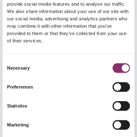
provide social media features and to analyse our traffic.
HARTELIJK DANK AAN ONZE DONATEURS
We also share information about your use of our site with
our social media, advertising and analytics partners who
may combine it with other information that you’ve
€5
VEENA DE WAAL
provided to them or that they’ve collected from your use
of their services.
€25
HAFID TAHIRI
Consent
Goed initiatief!
Necessary
Selection
€5
Preferences
RACHEL BRIËT
Succes moppie 💪🏽😘
Statistics
€5
LINDY VERMEEREN
Marketing
Topper!