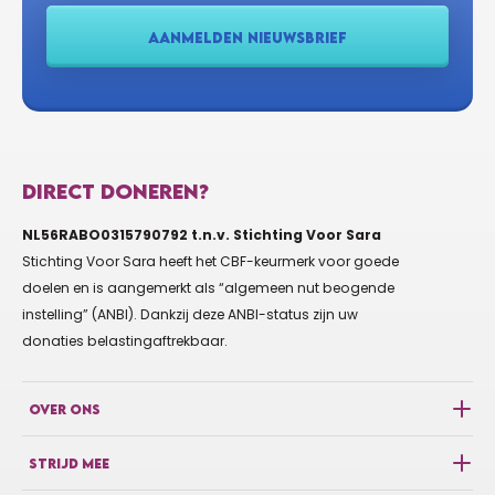
Succes!! 🍀
AANMELDEN NIEUWSBRIEF
€20
ANTON EN RIA VERBOON
Succes gewenst Noelle
DIRECT DONEREN?
€5
VEERLE CEUSTERS
NL56RABO0315790792 t.n.v. Stichting Voor Sara
Stichting Voor Sara heeft het CBF-keurmerk voor goede
Vvel sterkte
doelen en is aangemerkt als “algemeen nut beogende
instelling” (ANBI). Dankzij deze ANBI-status zijn uw
donaties belastingaftrekbaar.
€10
SEAN VAN DER MEULEN
OVER ONS
€10
S WITHAGEN
STRIJD MEE
Goed bezig Em!!🍀