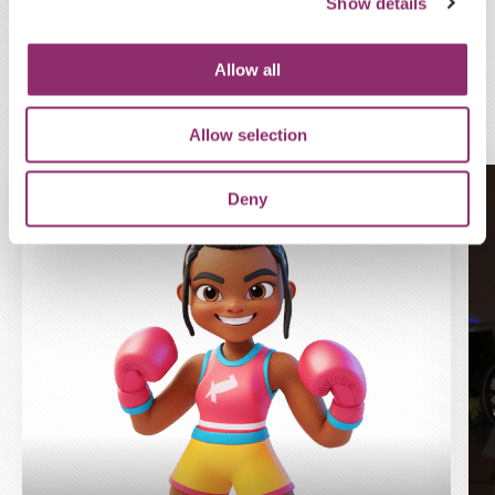
Show details
STRIJDERS
€45
ANONIEM
Allow all
WIJ ZETTEN ONS IN VOOR
DEZE ACTIE
Allow selection
€10
NATASJA VAN VEELEN
Goed gedaan toppers!
Deny
€10
ISABELLE BAKKUM
€20
ANONIEM
€10
FLEUR HÜFKEN