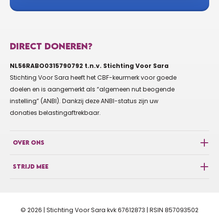
VEENA DE WAAL
€10
ANONIEM
DIRECT DONEREN?
Zet hem op juf Jacqueline 🥊
NL56RABO0315790792 t.n.v. Stichting Voor Sara
Liefs QS
Stichting Voor Sara heeft het CBF-keurmerk voor goede
doelen en is aangemerkt als “algemeen nut beogende
instelling” (ANBI). Dankzij deze ANBI-status zijn uw
€5
ANONIEM
donaties belastingaftrekbaar.
OVER ONS
€10
MIA QU
STRIJD MEE
€60
REEDIJK PETER
© 2026 | Stichting Voor Sara kvk 67612873 | RSIN 857093502
Ga voor de neus ;)