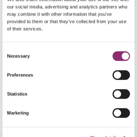
our social media, advertising and analytics partners who
may combine it with other information that you’ve
€10
HATICE BULBUL
provided to them or that they’ve collected from your use
Aylin-Safiye ,Ali-Berat, Belinay-Betule,
of their services.
Ertugul- Sencer.
Consent
Heel veel succes met de actie,
Necessary
Selection
Mvg Familie Gunaydin,
Preferences
€5
LEO CHOU
Statistics
Marketing
€10
DE IWEMA’S ABEL & GEZIN
Zet ‘m op (juf) Jacqueline!