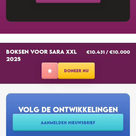
€15
ALFRED ROUBOS
€20
FEMKE DEN BOER
BOKSEN VOOR SARA XXL
€10.431
/
€10.000
Zet m op kanjers! 🥰
2025
DONEER NU
€10
TRISTAN SINT NICOLAAS
€20
EMMA (5B) KARREMAN
VOLG DE ONTWIKKELINGEN
Veel succes!
AANMELDEN NIEUWSBRIEF
€5