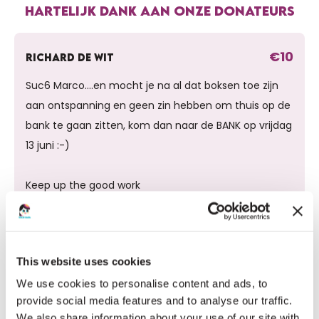
HARTELIJK DANK AAN ONZE DONATEURS
€10
RICHARD DE WIT
Suc6 Marco....en mocht je na al dat boksen toe zijn
aan ontspanning en geen zin hebben om thuis op de
bank te gaan zitten, kom dan naar de BANK op vrijdag
13 juni :-)
Keep up the good work
€25
ODILIA VAN BALLEGOOIJEN
This website uses cookies
Hi,
We use cookies to personalise content and ads, to
Wat goed dat je dit doet 💪🏻
provide social media features and to analyse our traffic.
Zet m op 🤗❤️
We also share information about your use of our site with