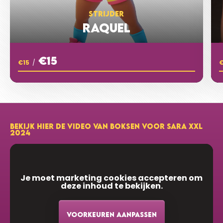
Helden, zet hem op!
STRIJDER
RAQUEL
€100
RUDOLF PEUTE
€15
€15
/
€10
INEZ LUTTER
Geweldig, Jacqueline!! Go for it!
BEKIJK HIER DE VIDEO VAN BOKSEN VOOR SARA XXL
2024
€5
STEPHANIE.SINTNICOLAAS@GMAIL.COM
STEPH
Hup hup hup BSMN!
Je moet marketing cookies accepteren om
deze inhoud te bekijken.
€10
C OWEN & J
Heel veel succes!
VOORKEUREN AANPASSEN