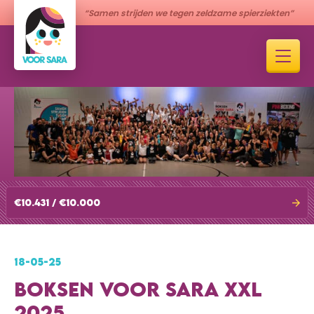
“Samen strijden we tegen zeldzame spierziekten”
€10.431 / €10.000
18-05-25
BOKSEN VOOR SARA XXL
2025