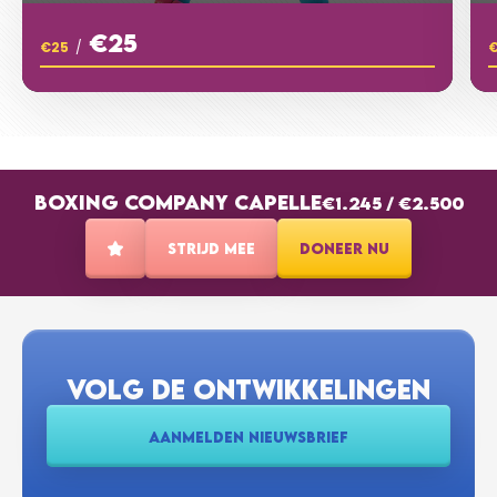
Succes juf! Liefs, Jhalil
€25
€25
/
€10
ARTEM & SOLOMIIA LAGODA
Succes juf Jacqueline!
BOXING COMPANY CAPELLE
€1.245
/
€2.500
€10
SOPHIA DEN BOON
STRIJD MEE
DONEER NU
Veel succes! Liefs van Sophia
€10
ANONIEM
VOLG DE ONTWIKKELINGEN
Succes!
AANMELDEN NIEUWSBRIEF
€25
PASCALE FERRIER