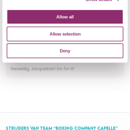
€5
LEO CHOU
Allow all
€10
DE IWEMA’S ABEL & GEZIN
Allow selection
Zet ‘m op (juf) Jacqueline!
Deny
€10
INEZ LUTTER
Geweldig, Jacqueline!! Go for it!
€10
C OWEN & J
Heel veel succes!
€20
EMMA (5B) KARREMAN
STRIJDERS VAN TEAM “BOXING COMPANY CAPELLE”