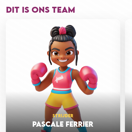
Veel succes!
DIT IS ONS TEAM
€10
ANONIEM
Zet hem op juf Jacqueline 🥊
Liefs QS
€10
MIA QU
€10
WAI HO CHUNG
Succes!
STRIJDER
PASCALE FERRIER
€10
JHALIL VERHAGEN