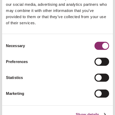
our social media, advertising and analytics partners who
€25
ODILIA VAN BALLEGOOIJEN
may combine it with other information that you’ve
provided to them or that they’ve collected from your use
Hi,
of their services.
Wat goed dat je dit doet 💪🏻
Zet m op 🤗❤️
Consent
Necessary
Selection
€10
HATICE BULBUL
Aylin-Safiye ,Ali-Berat, Belinay-Betule,
Preferences
Ertugul- Sencer.
Statistics
Heel veel succes met de actie,
Marketing
Mvg Familie Gunaydin,
Show details