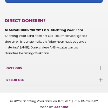
€65
LOKHAI KAAJEL
DIRECT DONEREN?
NL56RABO0315790792 t.n.v. Stichting Voor Sara
€15
KHAROENA LOKHAI
Stichting Voor Sara heeft het CBF-keurmerk voor goede
doelen en is aangemerkt als “algemeen nut beogende
instelling” (ANBI). Dankzij deze ANBI-status zijn uw
€10
donaties belastingaftrekbaar.
THUSS INEKE
OVER ONS
€10
PETER DUITS
STRIJD MEE
€10
JORDY DE GRAAF
© 2026 | Stichting Voor Sara kvk 67612873 | RSIN 857093502
GOOO Cin!!!!!
Made by
Elephant