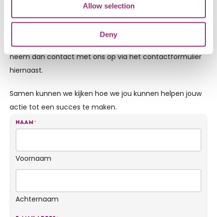
Allow selection
Wil je ook in actie komen Voor Sara? Groot of klein, jong of
oud, een groep of alleen:
we zijn blij met alle acties!
Heb
Deny
je een goed idee en wil je nog even met ons overleggen,
neem dan contact met ons op via het contactformulier
hiernaast.
Samen kunnen we kijken hoe we jou kunnen helpen jouw
actie tot een succes te maken.
Naam
*
Voornaam
Achternaam