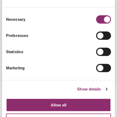
Consent
Necessary
Selection
Preferences
20-06-26 T/M 20-09-26
METERS MAKEN VOOR ONZE
Statistics
LOTGENOTEN
Marketing
€5.000
€0
/
Show details
Allow all
NEEM
CONTACT
MET ONS OP