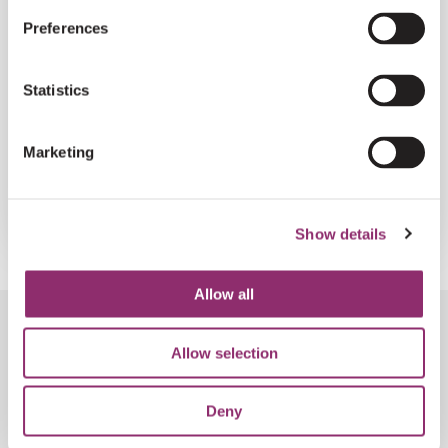
Preferences
Statistics
VRIJWILLIGERS
SCHOLENPROJECT VOOR SARA
Marketing
€1.500
€0
/
Show details
Allow all
Allow selection
VOLG DE ONTWIKKELINGEN
Deny
AANMELDEN NIEUWSBRIEF