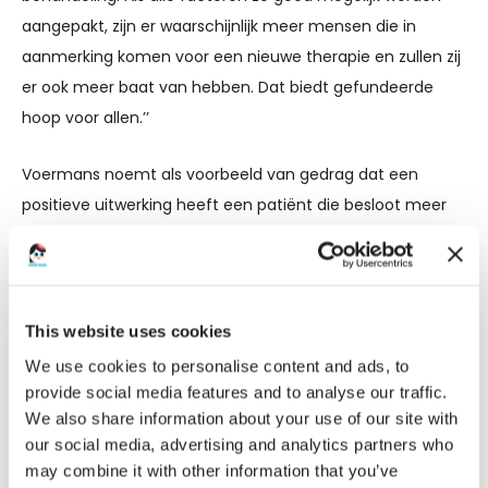
aangepakt, zijn er waarschijnlijk meer mensen die in
aanmerking komen voor een nieuwe therapie en zullen zij
er ook meer baat van hebben. Dat biedt gefundeerde
hoop voor allen.’’
Voermans noemt als voorbeeld van gedrag dat een
positieve uitwerking heeft een patiënt die besloot meer
te gaan trainen. ,,Een enorme inzet leidde tot een
immens therapie effect. Goede medische zorg is de
recente aandacht voor botgezondheid en het
voorkomen van botbreuken. En het informeren van
This website uses cookies
mensen om je heen is een manier om de omgeving een
We use cookies to personalise content and ads, to
beetje aan te passen en zo de kwaliteit van leven te
provide social media features and to analyse our traffic.
verbeteren.’’
We also share information about your use of our site with
our social media, advertising and analytics partners who
may combine it with other information that you’ve
De kracht van patiëntenverenigingen