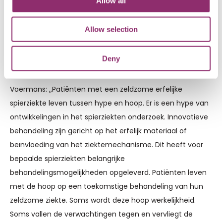
Allow all
specifieke ervaringsdeskundigheid van patiënten benut
voor alles waar de zorg en het onderzoek beter van kan
Allow selection
worden.
Deny
Balans tussen hype en hoop
Voermans: ,,Patiënten met een zeldzame erfelijke
spierziekte leven tussen hype en hoop. Er is een hype van
ontwikkelingen in het spierziekten onderzoek. Innovatieve
behandeling zijn gericht op het erfelijk materiaal of
beïnvloeding van het ziektemechanisme. Dit heeft voor
bepaalde spierziekten belangrijke
behandelingsmogelijkheden opgeleverd. Patiënten leven
met de hoop op een toekomstige behandeling van hun
zeldzame ziekte. Soms wordt deze hoop werkelijkheid.
Soms vallen de verwachtingen tegen en vervliegt de