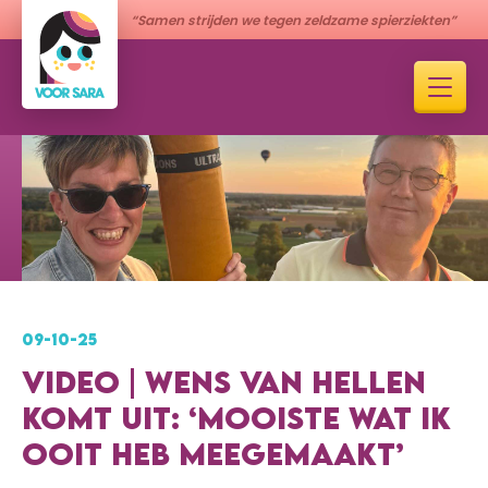
“Samen strijden we tegen zeldzame spierziekten”
09-10-25
VIDEO | WENS VAN HELLEN
KOMT UIT: ‘MOOISTE WAT IK
OOIT HEB MEEGEMAAKT’