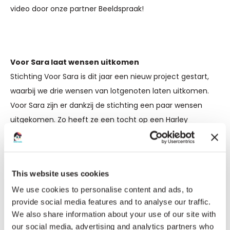
video door onze partner Beeldspraak!
Voor Sara laat wensen uitkomen
Stichting Voor Sara is dit jaar een nieuw project gestart,
waarbij we drie wensen van lotgenoten laten uitkomen.
Voor Sara zijn er dankzij de stichting een paar wensen
uitgekomen. Zo heeft ze een tocht op een Harley
Davidson motor gemaakt, heeft ze haar eigen koekjes
gebakken, is ze met een klein vliegtuig over haar eigen
huis gevlogen en is de presentatrice in een nieuwe
This website uses cookies
videoreeks. Nu willen we ook anderen met een zeldzame
We use cookies to personalise content and ads, to
spierziekte eens in het zonnetje zetten!
Lees hier meer
provide social media features and to analyse our traffic.
over de wensen van lotgenoten
en hoe jij kunt helpen
We also share information about your use of our site with
deze uit te laten komen.
our social media, advertising and analytics partners who