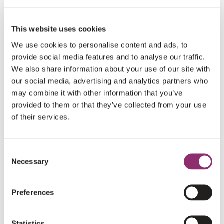
LEES HET HELE ARTIKEL
forum.lama2.com en sluit je ook aan! Omdat
LAMA2 een zeldzame aandoening is, is onze
This website uses cookies
gemeenschap verspreid over vele landen.
We use cookies to personalise content and ads, to
Waardevolle kennis, ervaringen en
provide social media features and to analyse our traffic.
We also share information about your use of our site with
onderzoeksupdates zijn daardoor vaak versnipperd.
our social media, advertising and analytics partners who
Dit…
may combine it with other information that you’ve
provided to them or that they’ve collected from your use
of their services.
Consent
Necessary
Selection
Preferences
NIEUWS
Statistics