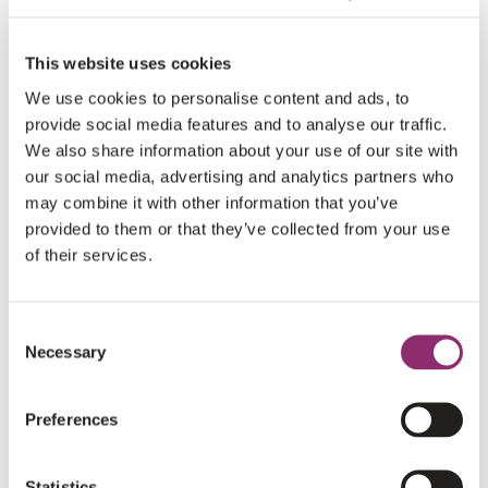
LEES HET HELE ARTIKEL
forum.lama2.com en sluit je ook aan! Omdat
LAMA2 een zeldzame aandoening is, is onze
This website uses cookies
gemeenschap verspreid over vele landen.
We use cookies to personalise content and ads, to
Waardevolle kennis, ervaringen en
provide social media features and to analyse our traffic.
We also share information about your use of our site with
onderzoeksupdates zijn daardoor vaak versnipperd.
our social media, advertising and analytics partners who
Dit…
may combine it with other information that you’ve
provided to them or that they’ve collected from your use
of their services.
Consent
Necessary
Selection
Preferences
KENNIS
Statistics